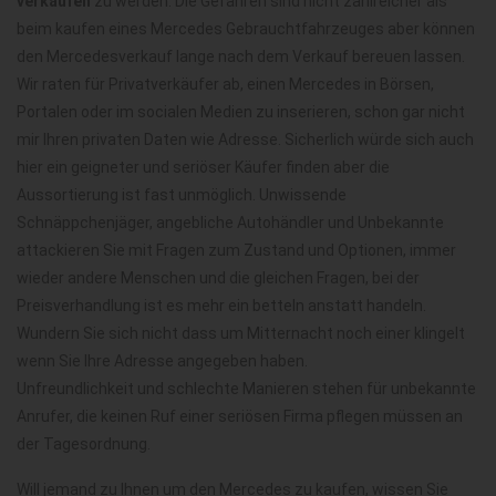
verkaufen
zu werden. Die Gefahren sind nicht zahlreicher als
beim kaufen eines Mercedes Gebrauchtfahrzeuges aber können
den Mercedesverkauf lange nach dem Verkauf bereuen lassen.
Wir raten für Privatverkäufer ab, einen Mercedes in Börsen,
Portalen oder im socialen Medien zu inserieren, schon gar nicht
mir Ihren privaten Daten wie Adresse. Sicherlich würde sich auch
hier ein geigneter und seriöser Käufer finden aber die
Aussortierung ist fast unmöglich. Unwissende
Schnäppchenjäger, angebliche Autohändler und Unbekannte
attackieren Sie mit Fragen zum Zustand und Optionen, immer
wieder andere Menschen und die gleichen Fragen, bei der
Preisverhandlung ist es mehr ein betteln anstatt handeln.
Wundern Sie sich nicht dass um Mitternacht noch einer klingelt
wenn Sie Ihre Adresse angegeben haben.
Unfreundlichkeit und schlechte Manieren stehen für unbekannte
Anrufer, die keinen Ruf einer seriösen Firma pflegen müssen an
der Tagesordnung.
Will jemand zu Ihnen um den Mercedes zu kaufen, wissen Sie