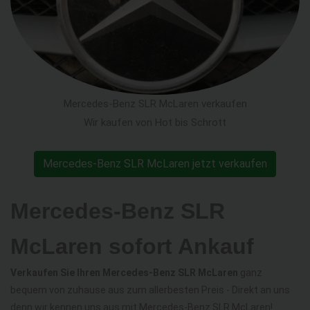
Mercedes-Benz SLR McLaren verkaufen
Wir kaufen von Hot bis Schrott
Mercedes-Benz SLR McLaren jetzt verkaufen
Mercedes-Benz SLR
McLaren sofort Ankauf
Verkaufen Sie Ihren Mercedes-Benz SLR McLaren
ganz
bequem von zuhause aus zum allerbesten Preis - Direkt an uns
denn wir kennen uns aus mit Mercedes-Benz SLR McLaren!