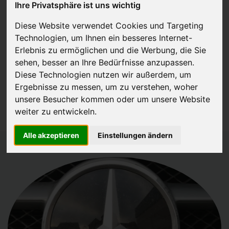
Ihre Privatsphäre ist uns wichtig
Diese Website verwendet Cookies und Targeting
Technologien, um Ihnen ein besseres Internet-
JETZT KOSTENLOSE BEWERTUNG
Erlebnis zu ermöglichen und die Werbung, die Sie
sehen, besser an Ihre Bedürfnisse anzupassen.
Kostenloses Angebot
für den Ankauf Ihres Autos inklusive der
Diese Technologien nutzen wir außerdem, um
Abholung, auf Wunsch sofort Geld. Ihre Daten werden nicht mit Dritten
Ergebnisse zu messen, um zu verstehen, woher
geteilt.
unsere Besucher kommen oder um unsere Website
Wir garantieren 100% Sicherheit.
weiter zu entwickeln.
Alle akzeptieren
Einstellungen ändern