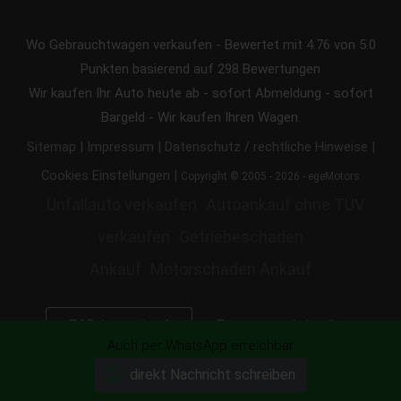
Wo Gebrauchtwagen verkaufen
-
Bewertet mit
4.76
von 5.0
Punkten basierend auf
298
Bewertungen
Wir kaufen Ihr Auto heute ab - sofort Abmeldung - sofort
Bargeld - Wir kaufen Ihren Wagen.
|
|
|
Sitemap
Impressum
Datenschutz / rechtliche Hinweise
|
Cookies Einstellungen
Copyright © 2005 - 2026 - egeMotors
Unfallauto verkaufen
Autoankauf ohne TÜV
verkaufen
Getriebeschaden
Ankauf
Motorschaden Ankauf
Transporter Ankauf
TOP Autoankauf
Auch per WhatsApp erreichbar
Marken
Defekte
Ankauf in deiner Stadt
direkt Nachricht schreiben
LKW, BUS und KFZ
Export