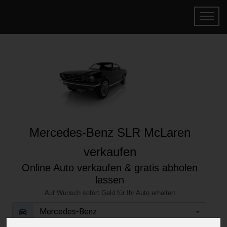
Mercedes-Benz SLR McLaren
verkaufen
Online Auto verkaufen & gratis abholen
lassen
Auf Wunsch sofort Geld für Ihr Auto erhalten