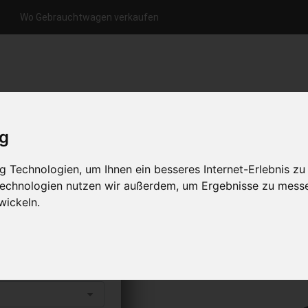
Wo Gebrauchtwagen verkaufen
nfrage per Hotline
Anfrage per WhatsApp
Anfrage 
+49 (0)800-0044333
+49 (0)157 - 849 157 78
anfrage
ig
HOME
KONTAKT
ÜBER UNS
 Technologien, um Ihnen ein besseres Internet-Erlebnis zu
 Technologien nutzen wir außerdem, um Ergebnisse zu mess
wickeln.
0 verkaufen
s abholen lassen
to erhalten