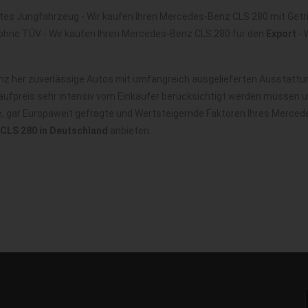
tes Jungfahrzeug - Wir kaufen Ihren Mercedes-Benz CLS 280 mit Getr
ohne TÜV - Wir kaufen Ihren Mercedes-Benz CLS 280 für den
Export
- 
 her zuverlässige Autos mit umfangreich ausgelieferten Ausstattung
ufpreis sehr intensiv vom Einkäufer berücksichtigt werden müssen u
le, gar Europaweit gefragte und Wertsteigernde Faktoren Ihres Merce
CLS 280 in Deutschland
anbieten.