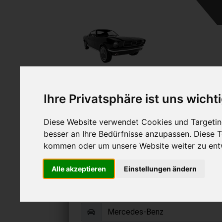
A
Ihre Privatsphäre ist uns wicht
Diese Website verwendet Cookies und Targeting
besser an Ihre Bedürfnisse anzupassen. Diese
kommen oder um unsere Website weiter zu ent
Mercedes-Benz CLS 28
Alle akzeptieren
Einstellungen ändern
Online Auto verkaufen & grati
Auf Wunsch sofort Geld für Ihr Au