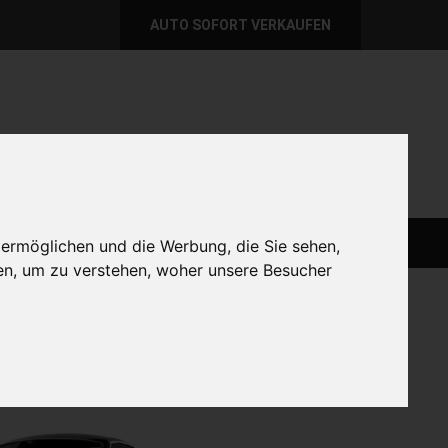
AUTO SOFORT VERKAUFEN
per E-Mail
Wir sind momentan erreichbar!
@autoabkauf.de
365 Tage von 8 - 22 Uhr
AUTO LIVE VERKAUFEN
AUTO VERKAUFEN
 ermöglichen und die Werbung, die Sie sehen,
en, um zu verstehen, woher unsere Besucher