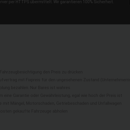
erver per HTTPS übermittelt. Wir garantieren 100% Sicherheit.
 Fahrzeugbesichtigung den Preis zu drücken
ufvertrag mit Fixpreis für den ungesehenen Zustand (Unternehmerri
lung bezahlen. Nur Bares ist wahres
eine Garantie oder Gewährleistung, egal wie hoch der Preis ist
ge mit Mängel, Motorschaden, Getriebeschaden und Unfallwagen
kosten gekaufte Fahrzeuge abholen