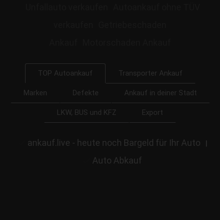
Unfallauto verkaufen
Autoankauf ohne TÜV
verkaufen
Getriebeschaden
Ankauf
Motorschaden Ankauf
Transporter Ankauf
TOP Autoankauf
Marken
Defekte
Ankauf in deiner Stadt
LKW, BUS und KFZ
Export
ankauf.live - heute noch Bargeld für Ihr Auto
|
Auto Abkauf