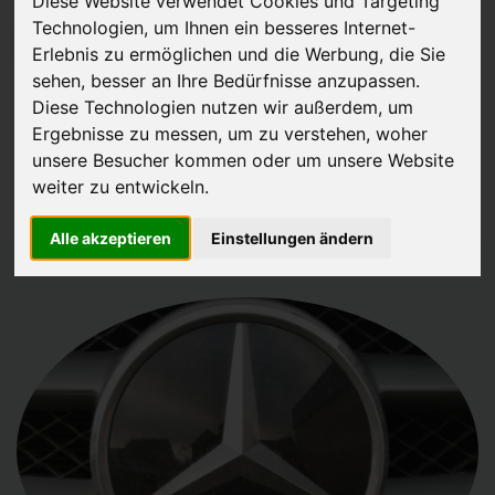
Diese Website verwendet Cookies und Targeting
Technologien, um Ihnen ein besseres Internet-
JETZT KOSTENLOSE BEWERTUNG
Erlebnis zu ermöglichen und die Werbung, die Sie
sehen, besser an Ihre Bedürfnisse anzupassen.
Kostenloses Angebot
für den Ankauf Ihres Autos inklusive der
Diese Technologien nutzen wir außerdem, um
Abholung, auf Wunsch sofort Geld. Ihre Daten werden nicht mit Dritten
Ergebnisse zu messen, um zu verstehen, woher
unsere Besucher kommen oder um unsere Website
geteilt.
weiter zu entwickeln.
Wir garantieren 100% Sicherheit.
Alle akzeptieren
Einstellungen ändern