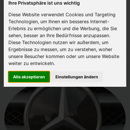
Ihre Privatsphäre ist uns wichtig
JETZT KOSTENLOSE BEWERTUNG
Diese Website verwendet Cookies und Targeting
Technologien, um Ihnen ein besseres Internet-
Kostenloses Angebot
für den Ankauf Ihres Autos inklusive der
Erlebnis zu ermöglichen und die Werbung, die Sie
Abholung, auf Wunsch sofort Geld. Ihre Daten werden nicht mit Dritten
sehen, besser an Ihre Bedürfnisse anzupassen.
Diese Technologien nutzen wir außerdem, um
geteilt.
Ergebnisse zu messen, um zu verstehen, woher
Wir garantieren 100% Sicherheit.
unsere Besucher kommen oder um unsere Website
weiter zu entwickeln.
Alle akzeptieren
Einstellungen ändern