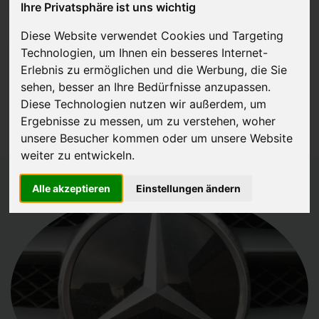
Ihre Privatsphäre ist uns wichtig
JETZT KOSTENLOSE BEWERTUNG
Diese Website verwendet Cookies und Targeting
Technologien, um Ihnen ein besseres Internet-
Kostenloses Angebot
für den Ankauf Ihres Autos inklusive der
Erlebnis zu ermöglichen und die Werbung, die Sie
Abholung, auf Wunsch sofort Geld. Ihre Daten werden nicht mit Dritten
sehen, besser an Ihre Bedürfnisse anzupassen.
Diese Technologien nutzen wir außerdem, um
geteilt.
Ergebnisse zu messen, um zu verstehen, woher
Wir garantieren 100% Sicherheit.
unsere Besucher kommen oder um unsere Website
weiter zu entwickeln.
Alle akzeptieren
Einstellungen ändern