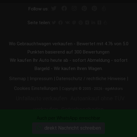
Follow us:
Seite teilen:
Wo Gebrauchtwagen verkaufen
-
Bewertet mit
4.76
von 5.0
Punkten basierend auf
300
Bewertungen
Wir kaufen Ihr Auto heute ab - sofort Abmeldung - sofort
Bargeld - Wir kaufen Ihren Wagen.
|
|
|
Sitemap
Impressum
Datenschutz / rechtliche Hinweise
|
Cookies Einstellungen
Copyright © 2005 - 2026 - egeMotors
Unfallauto verkaufen
Autoankauf ohne TÜV
verkaufen
Getriebeschaden
Auch per WhatsApp erreichbar
Ankauf
Motorschaden Ankauf
direkt Nachricht schreiben