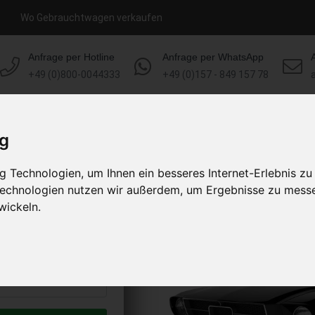
Wo Gebrauchtwagen verkaufen
Anfrage per Hotline
Anfrage per WhatsApp
+49 (0)800-0044333
+49 (0)157 - 849 157 78
HOME
KONTAKT
ÜBER UNS
ig
 Technologien, um Ihnen ein besseres Internet-Erlebnis zu
 verkaufen
 Technologien nutzen wir außerdem, um Ergebnisse zu mess
s abholen lassen
wickeln.
to erhalten