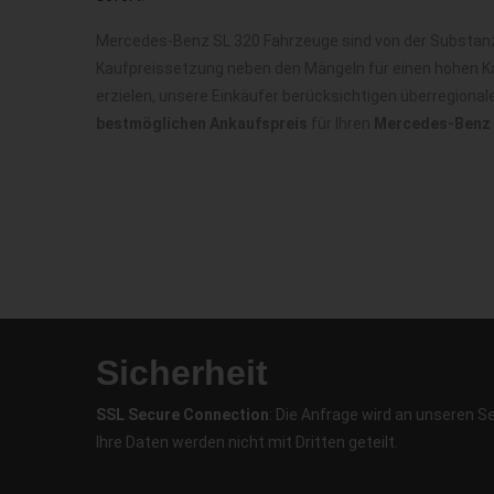
Mercedes-Benz SL 320 Fahrzeuge sind von der Substanz 
Kaufpreissetzung neben den Mängeln für einen hohen Ka
erzielen, unsere Einkäufer berücksichtigen überregiona
bestmöglichen Ankaufspreis
für Ihren
Mercedes-Benz 
Sicherheit
SSL Secure Connection
: Die Anfrage wird an unseren S
Ihre Daten werden nicht mit Dritten geteilt.