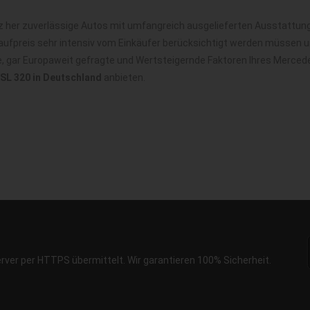
her zuverlässige Autos mit umfangreich ausgelieferten Ausstattungs
ufpreis sehr intensiv vom Einkäufer berücksichtigt werden müssen u
le, gar Europaweit gefragte und Wertsteigernde Faktoren Ihres Merce
SL 320 in Deutschland
anbieten.
erver per HTTPS übermittelt. Wir garantieren 100% Sicherheit.