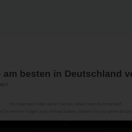
o am besten in Deutschland v
WEIT
Im folgenden Video sehen Sie den Ablauf beim Autoverkauf.
en Sie weitere Fragen zum Verkauf haben, können Sie uns gerne anspr