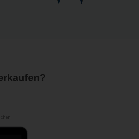
erkaufen?
echen.