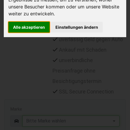
unsere Besucher kommen oder um unsere Website
anfordern
weiter zu entwickeln.
Klares Angebot
Alle akzeptieren
Einstellungen ändern
keine Nachverhandlungen
uverlässig Geld gegen Auto
Ankauf mit Schaden
unverbindliche
Preisanfrage ohne
Besichtigungstermin
SSL Secure Connection
Marke