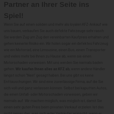
Partner an Ihrer Seite ins
Spiel!
Wenn Sie auf einen soliden und mehr als loyalen KFZ-Ankauf wie
uns bauen, verkaufen Sie auch defekte Fahrzeuge sehr rasch.
Sie werden Zug um Zug den vereinbarten Kaufpreis erhalten und
gehen keinerlei Risiko ein. Wir holen sogar ein defektes Fahrzeug
wie ein Motorrad, eine Limousine, einen Bus, einen Transporter
und vieles mehr bei Ihnen zu Hause ab, wenn sie einen
Motorschaden vorweisen. Mit uns werden Sie niemals baden
gehen.
Wir kaufen Ihnen alles an KFZ ab
, wenn andere Händler
längst schon "Nein" gesagt haben. Bei uns gibt es keine
Enttäuschungen. Wir sind eine zuverlässige Firma, auf die Sie
sich voll und ganz verlassen können. Selbst bei kaputten Autos,
die einen Unfall- oder Motorschaden vorweisen, geben wir
niemals auf. Wir machen möglich, was möglich ist, damit Sie
einen sehr guten Preis beim privaten Verkauf erzielen. Ist das
nicht genau das, was sich jeder Verkäufer wünscht, wenn er