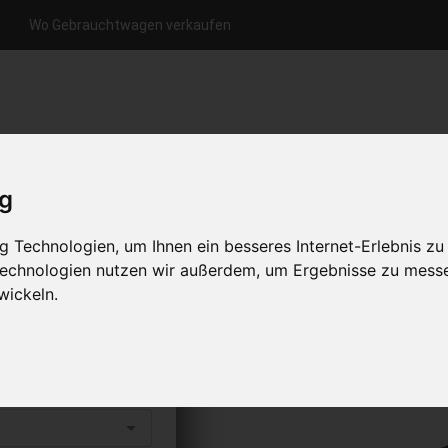
Wo Gebrauchtwagen verkaufen
nfrage per Hotline
Anfrage per WhatsApp
Anfrage 
+49 (0)800-0044333
+49 (0)157 - 849 157 78
anfrage
ig
HOME
KONTAKT
ÜBER UNS
 Technologien, um Ihnen ein besseres Internet-Erlebnis zu
 Technologien nutzen wir außerdem, um Ergebnisse zu mess
wickeln.
G verkaufen
s abholen lassen
to erhalten