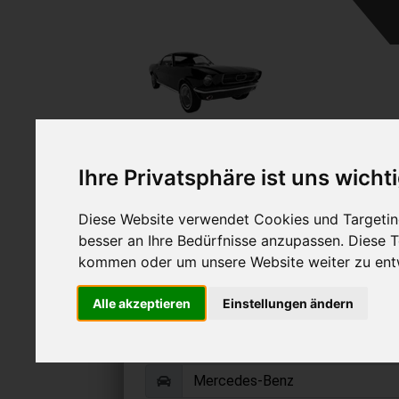
A
Ihre Privatsphäre ist uns wicht
Diese Website verwendet Cookies und Targeting
besser an Ihre Bedürfnisse anzupassen. Diese
kommen oder um unsere Website weiter zu ent
Mercedes-Benz G 63 AM
Alle akzeptieren
Einstellungen ändern
Online Auto verkaufen & grati
Auf Wunsch sofort Geld für Ihr Au