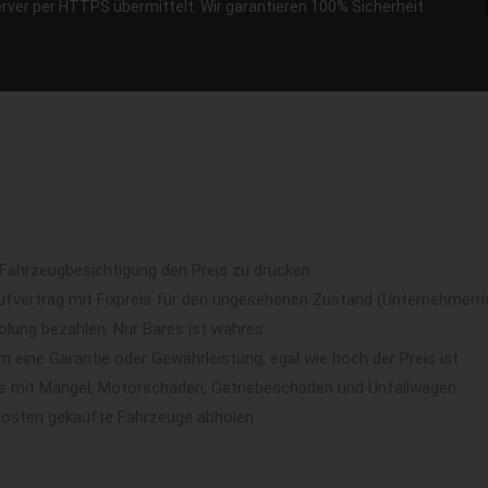
erver per HTTPS übermittelt. Wir garantieren 100% Sicherheit.
 Fahrzeugbesichtigung den Preis zu drücken
ufvertrag mit Fixpreis für den ungesehenen Zustand (Unternehmerri
lung bezahlen. Nur Bares ist wahres
eine Garantie oder Gewährleistung, egal wie hoch der Preis ist
ge mit Mängel, Motorschaden, Getriebeschaden und Unfallwagen
kosten gekaufte Fahrzeuge abholen