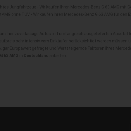
htes Jungfahrzeug - Wir kaufen Ihren Mercedes-Benz G 63 AMG mit G
3 AMG ohne TÜV - Wir kaufen Ihren Mercedes-Benz G 63 AMG für den
E
z her zuverlässige Autos mit umfangreich ausgelieferten Ausstattun
ufpreis sehr intensiv vom Einkäufer berücksichtigt werden müssen u
le, gar Europaweit gefragte und Wertsteigernde Faktoren Ihres Merce
G 63 AMG in Deutschland
anbieten.