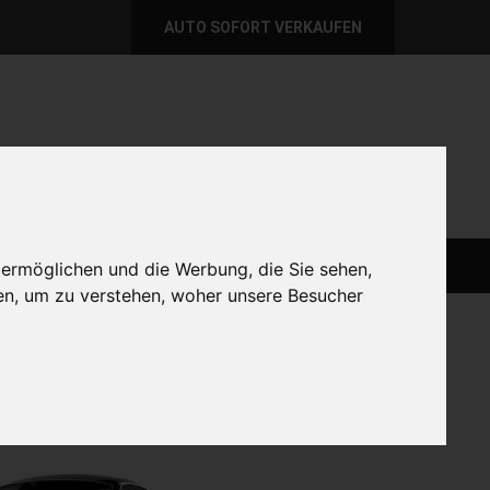
AUTO SOFORT VERKAUFEN
per E-Mail
Wir sind momentan erreichbar!
@autoabkauf.de
365 Tage von 8 - 22 Uhr
AUTO LIVE VERKAUFEN
AUTO VERKAUFEN
 ermöglichen und die Werbung, die Sie sehen,
en, um zu verstehen, woher unsere Besucher