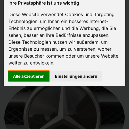
Ihre Privatsphäre ist uns wichtig
JETZT KOSTENLOSE BEWERTUNG
Diese Website verwendet Cookies und Targeting
Technologien, um Ihnen ein besseres Internet-
Kostenloses Angebot
für den Ankauf Ihres Autos inklusive der
Erlebnis zu ermöglichen und die Werbung, die Sie
Abholung, auf Wunsch sofort Geld. Ihre Daten werden nicht mit Dritten
sehen, besser an Ihre Bedürfnisse anzupassen.
Diese Technologien nutzen wir außerdem, um
geteilt.
Ergebnisse zu messen, um zu verstehen, woher
Wir garantieren 100% Sicherheit.
unsere Besucher kommen oder um unsere Website
weiter zu entwickeln.
Alle akzeptieren
Einstellungen ändern