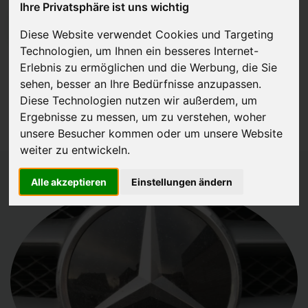
Ihre Privatsphäre ist uns wichtig
JETZT KOSTENLOSE BEWERTUNG
Diese Website verwendet Cookies und Targeting
Technologien, um Ihnen ein besseres Internet-
Kostenloses Angebot
für den Ankauf Ihres Autos inklusive der
Erlebnis zu ermöglichen und die Werbung, die Sie
Abholung, auf Wunsch sofort Geld. Ihre Daten werden nicht mit Dritten
sehen, besser an Ihre Bedürfnisse anzupassen.
Diese Technologien nutzen wir außerdem, um
geteilt.
Ergebnisse zu messen, um zu verstehen, woher
Wir garantieren 100% Sicherheit.
unsere Besucher kommen oder um unsere Website
weiter zu entwickeln.
Alle akzeptieren
Einstellungen ändern