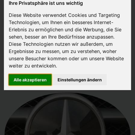
Ihre Privatsphäre ist uns wichtig
Diese Website verwendet Cookies und Targeting
Technologien, um Ihnen ein besseres Internet-
JETZT KOSTENLOSE BEWERTUNG
Erlebnis zu ermöglichen und die Werbung, die Sie
sehen, besser an Ihre Bedürfnisse anzupassen.
Kostenloses Angebot
für den Ankauf Ihres Autos inklusive der
Diese Technologien nutzen wir außerdem, um
Abholung, auf Wunsch sofort Geld. Ihre Daten werden nicht mit Dritten
Ergebnisse zu messen, um zu verstehen, woher
geteilt.
unsere Besucher kommen oder um unsere Website
Wir garantieren 100% Sicherheit.
weiter zu entwickeln.
Alle akzeptieren
Einstellungen ändern