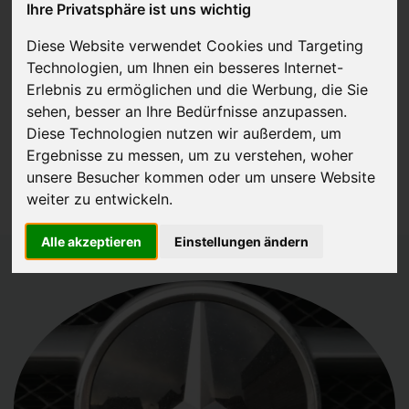
Ihre Privatsphäre ist uns wichtig
Diese Website verwendet Cookies und Targeting
Technologien, um Ihnen ein besseres Internet-
JETZT KOSTENLOSE BEWERTUNG
Erlebnis zu ermöglichen und die Werbung, die Sie
sehen, besser an Ihre Bedürfnisse anzupassen.
Kostenloses Angebot
für den Ankauf Ihres Autos inklusive der
Diese Technologien nutzen wir außerdem, um
Abholung, auf Wunsch sofort Geld. Ihre Daten werden nicht mit Dritten
Ergebnisse zu messen, um zu verstehen, woher
geteilt.
unsere Besucher kommen oder um unsere Website
Wir garantieren 100% Sicherheit.
weiter zu entwickeln.
Alle akzeptieren
Einstellungen ändern