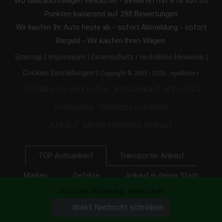
Wo Gebrauchtwagen verkaufen
-
Bewertet mit
4.76
von 5.0
Punkten basierend auf
298
Bewertungen
Wir kaufen Ihr Auto heute ab - sofort Abmeldung - sofort
Bargeld - Wir kaufen Ihren Wagen.
|
|
|
Sitemap
Impressum
Datenschutz / rechtliche Hinweise
|
Cookies Einstellungen
Copyright © 2005 - 2026 - egeMotors
Unfallauto verkaufen
Autoankauf ohne TÜV
verkaufen
Getriebeschaden
Ankauf
Motorschaden Ankauf
Transporter Ankauf
TOP Autoankauf
Marken
Defekte
Ankauf in deiner Stadt
Auch per WhatsApp erreichbar
LKW, BUS und KFZ
Export
direkt Nachricht schreiben