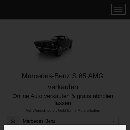
Mercedes-Benz S 65 AMG
verkaufen
Online Auto verkaufen & gratis abholen
lassen
Auf Wunsch sofort Geld für Ihr Auto erhalten