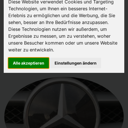
Diese Website verwendet Cookies und Targeting
Technologien, um Ihnen ein besseres Internet-
JETZT KOSTENLOSE BEWERTUNG
Erlebnis zu ermöglichen und die Werbung, die Sie
sehen, besser an Ihre Bedürfnisse anzupassen.
Kostenloses Angebot
für den Ankauf Ihres Autos inklusive der
Diese Technologien nutzen wir außerdem, um
Abholung, auf Wunsch sofort Geld. Ihre Daten werden nicht mit Dritten
Ergebnisse zu messen, um zu verstehen, woher
geteilt.
unsere Besucher kommen oder um unsere Website
weiter zu entwickeln.
Wir garantieren 100% Sicherheit.
Alle akzeptieren
Einstellungen ändern