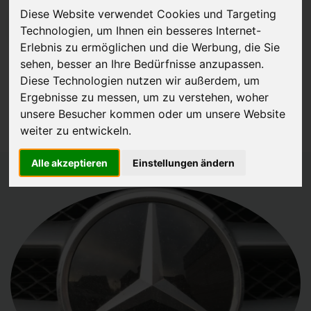
Diese Website verwendet Cookies und Targeting
JETZT KOSTENLOSE BEWERTUNG
Technologien, um Ihnen ein besseres Internet-
Erlebnis zu ermöglichen und die Werbung, die Sie
Kostenloses Angebot
für den Ankauf Ihres Autos inklusive der
sehen, besser an Ihre Bedürfnisse anzupassen.
Diese Technologien nutzen wir außerdem, um
Abholung, auf Wunsch sofort Geld. Ihre Daten werden nicht mit Dritten
Ergebnisse zu messen, um zu verstehen, woher
geteilt.
unsere Besucher kommen oder um unsere Website
Wir garantieren 100% Sicherheit.
weiter zu entwickeln.
Alle akzeptieren
Einstellungen ändern