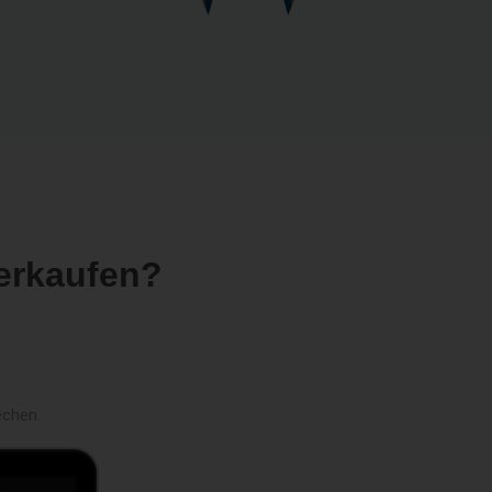
erkaufen?
echen.