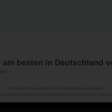
o am besten in Deutschland v
WEIT
Im folgenden Video sehen Sie den Ablauf beim Autoverkauf.
en Sie weitere Fragen zum Verkauf haben, können Sie uns gerne anspr