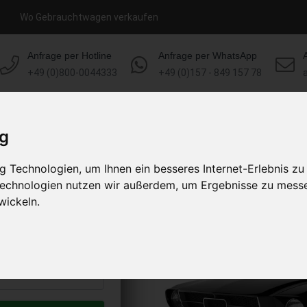
Wo Gebrauchtwagen verkaufen
Anfrage per Hotline
Anfrage per WhatsApp
+49 (0)800-0044333
+49 (0)157 - 849 157 78
HOME
KONTAKT
ÜBER UNS
ig
 Technologien, um Ihnen ein besseres Internet-Erlebnis zu
MG verkaufen
 Technologien nutzen wir außerdem, um Ergebnisse zu mess
s abholen lassen
wickeln.
to erhalten