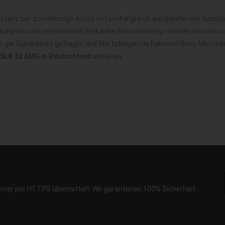
anz her zuverlässige Autos mit umfangreich ausgelieferten Ausstatt
ufpreis sehr intensiv vom Einkäufer berücksichtigt werden müssen u
le, gar Europaweit gefragte und Wertsteigernde Faktoren Ihres Merce
SLK 32 AMG in Deutschland
anbieten.
erver per HTTPS übermittelt. Wir garantieren 100% Sicherheit.