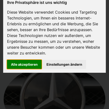
Ihre Privatsphäre ist uns wichtig
JETZT KOSTENLOSE BEWERTUNG
Diese Website verwendet Cookies und Targeting
Technologien, um Ihnen ein besseres Internet-
Kostenloses Angebot
für den Ankauf Ihres Autos inklusive der
Erlebnis zu ermöglichen und die Werbung, die Sie
Abholung, auf Wunsch sofort Geld. Ihre Daten werden nicht mit Dritten
sehen, besser an Ihre Bedürfnisse anzupassen.
Diese Technologien nutzen wir außerdem, um
geteilt.
Ergebnisse zu messen, um zu verstehen, woher
Wir garantieren 100% Sicherheit.
unsere Besucher kommen oder um unsere Website
weiter zu entwickeln.
Alle akzeptieren
Einstellungen ändern