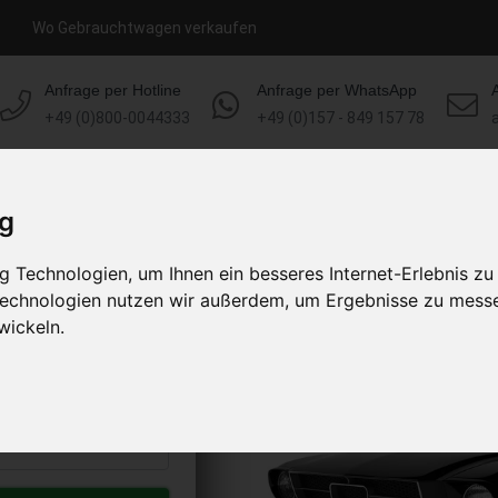
Wo Gebrauchtwagen verkaufen
Anfrage per Hotline
Anfrage per WhatsApp
+49 (0)800-0044333
+49 (0)157 - 849 157 78
HOME
KONTAKT
ÜBER UNS
ig
 Technologien, um Ihnen ein besseres Internet-Erlebnis zu
S verkaufen
 Technologien nutzen wir außerdem, um Ergebnisse zu mess
s abholen lassen
wickeln.
to erhalten