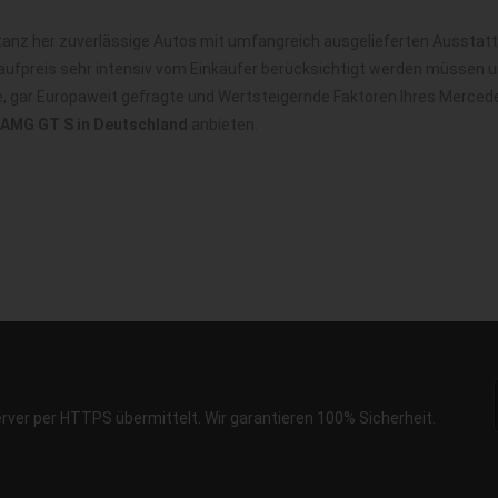
z her zuverlässige Autos mit umfangreich ausgelieferten Ausstattu
ufpreis sehr intensiv vom Einkäufer berücksichtigt werden müssen u
ale, gar Europaweit gefragte und Wertsteigernde Faktoren Ihres Merc
AMG GT S in Deutschland
anbieten.
erver per HTTPS übermittelt. Wir garantieren 100% Sicherheit.