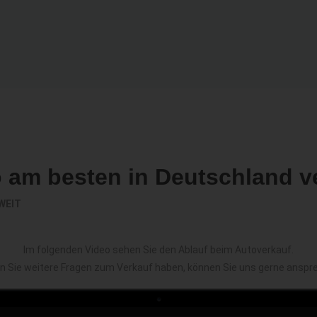
o am besten in Deutschland v
WEIT
Im folgenden Video sehen Sie den Ablauf beim Autoverkauf.
en Sie weitere Fragen zum Verkauf haben, können Sie uns gerne anspr