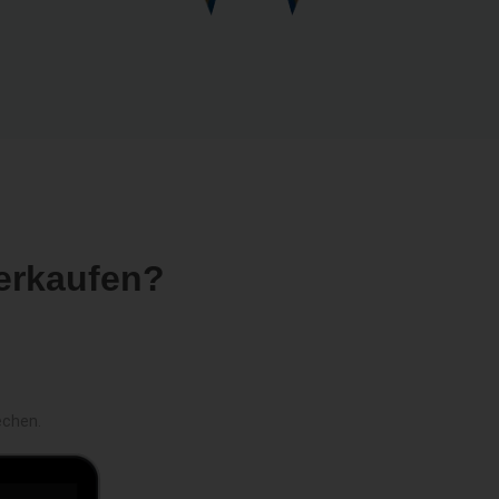
erkaufen?
echen.