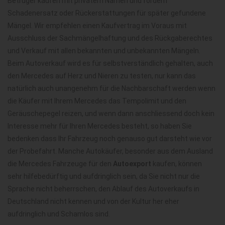
Betrüger kaufen mit privatem Namen und fordern
Schadenersatz oder Rückerstattungen für später gefundene
Mängel. Wir empfehlen einen Kaufvertrag im Voraus mit
Ausschluss der Sachmängelhaftung und des Rückgaberechtes
und Verkauf mit allen bekannten und unbekannten Mängeln.
Beim Autoverkauf wird es für selbstverständlich gehalten, auch
den Mercedes auf Herz und Nieren zu testen, nur kann das
natürlich auch unangenehm für die Nachbarschaft werden wenn
die Käufer mit Ihrem Mercedes das Tempolimit und den
Geräuschepegel reizen, und wenn dann anschliessend doch kein
Interesse mehr für Ihren Mercedes besteht, so haben Sie
bedenken dass Ihr Fahrzeug noch genauso gut darsteht wie vor
der Probefahrt. Manche Autokäufer, besonder aus dem Ausland
die Mercedes Fahrzeuge für den
Autoexport
kaufen, können
sehr hilfebedürftig und aufdringlich sein, da Sie nicht nur die
Sprache nicht beherrschen, den Ablauf des Autoverkaufs in
Deutschland nicht kennen und von der Kultur her eher
aufdringlich und Schamlos sind.