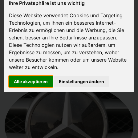
Ihre Privatsphäre ist uns wichtig
JETZT KOSTENLOSE BEWERTUNG
Diese Website verwendet Cookies und Targeting
Technologien, um Ihnen ein besseres Internet-
Kostenloses Angebot
für den Ankauf Ihres Autos inklusive der
Erlebnis zu ermöglichen und die Werbung, die Sie
Abholung, auf Wunsch sofort Geld. Ihre Daten werden nicht mit Dritten
sehen, besser an Ihre Bedürfnisse anzupassen.
Diese Technologien nutzen wir außerdem, um
geteilt.
Ergebnisse zu messen, um zu verstehen, woher
Wir garantieren 100% Sicherheit.
unsere Besucher kommen oder um unsere Website
weiter zu entwickeln.
Alle akzeptieren
Einstellungen ändern