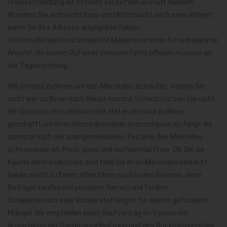
Preisverhandlung ist es mehr ein betteln anstatt handeln.
Wundern Sie sich nicht dass um Mitternacht noch einer klingelt
wenn Sie Ihre Adresse angegeben haben.
Unfreundlichkeit und schlechte Manieren stehen für unbekannte
Anrufer, die keinen Ruf einer seriösen Firma pflegen müssen an
der Tagesordnung.
Will jemand zu Ihnen um den Mercedes zu kaufen, wissen Sie
nicht wer zu Ihnen nach Hause kommt. Unterschätzen Sie nicht
die Situation mit unbekannten. Hat es jemand zu Ihnen
geschafft um Ihren Mercedes näher anzuschauen so fängt die
unmoral nach der unangemessenen Testerei des Mercedes
schonwieder an. Preis, preis und nocheinmal Preis. Ob Sie die
Käufer denn endlich los sind falls Sie Ihren Mercedes verkauft
haben steht zu Ihrem alten Stern noch in den Sternen, denn
Betrüger kaufen mit privatem Namen und fordern
Schadenersatz oder Rückerstattungen für später gefundene
Mängel. Wir empfehlen einen Kaufvertrag im Voraus mit
Ausschluss der Sachmängelhaftung und des Rückgaberechtes