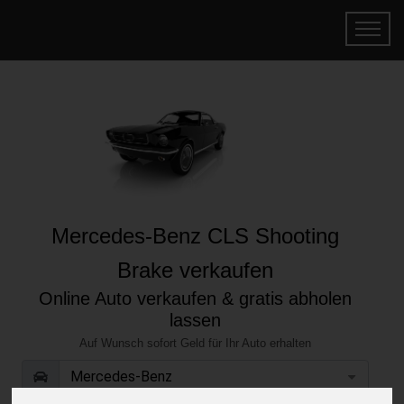
Mercedes-Benz CLS Shooting
Brake verkaufen
Online Auto verkaufen & gratis abholen
lassen
Auf Wunsch sofort Geld für Ihr Auto erhalten