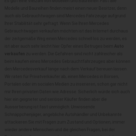
Es gibt eine Vielzahl von Modellen und Baureihen. Fast alle
Modelle und Baureihen finden meist einen neuer Besitzer, denn
auch als Gebrauchtwagen sind Mercedes Fahrzeuge aufgrund
Ihrer Stabilität sehr gefragt. Wenn Sie Ihren Mercedes
Gebrauchtwagen verkaufen möchten ist das Internet durchaus
der zeitgemäße Weg einen Mercedes schnell los zu werden, es
ist aber auch sehr leicht hier Opfer eines Betruges beim
Auto
verkaufen
zu werden. Die Gefahren sind nicht zahlreicher als
beim kaufen eines Mercedes Gebrauchtfahrzeuges aber können
den Mercedesverkauf lange nach dem Verkauf bereuen lassen.
Wir raten für Privatverkäufer ab, einen Mercedes in Börsen,
Portalen oder im socialen Medien zu inserieren, schon gar nicht
mir Ihren privaten Daten wie Adresse. Sicherlich würde sich auch
hier ein geigneter und seriöser Käufer finden aber die
Aussortierung ist fast unmöglich. Unwissende
Schnäppchenjäger, angebliche Autohändler und Unbekannte
attackieren Sie mit Fragen zum Zustand und Optionen, immer
wieder andere Menschen und die gleichen Fragen, bei der