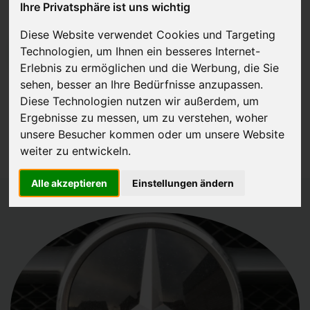
Ihre Privatsphäre ist uns wichtig
Diese Website verwendet Cookies und Targeting
Technologien, um Ihnen ein besseres Internet-
JETZT KOSTENLOSE BEWERTUNG
Erlebnis zu ermöglichen und die Werbung, die Sie
sehen, besser an Ihre Bedürfnisse anzupassen.
Kostenloses Angebot
für den Ankauf Ihres Autos inklusive der
Diese Technologien nutzen wir außerdem, um
Abholung, auf Wunsch sofort Geld. Ihre Daten werden nicht mit Dritten
Ergebnisse zu messen, um zu verstehen, woher
geteilt.
unsere Besucher kommen oder um unsere Website
Wir garantieren 100% Sicherheit.
weiter zu entwickeln.
Alle akzeptieren
Einstellungen ändern