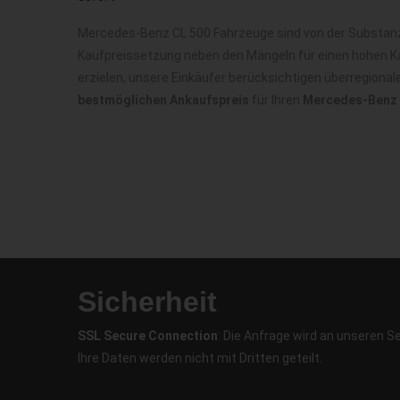
Mercedes-Benz CL 500 Fahrzeuge sind von der Substanz 
Kaufpreissetzung neben den Mängeln für einen hohen Ka
erzielen, unsere Einkäufer berücksichtigen überregiona
bestmöglichen Ankaufspreis
für Ihren
Mercedes-Benz 
Sicherheit
SSL Secure Connection
: Die Anfrage wird an unseren S
Ihre Daten werden nicht mit Dritten geteilt.