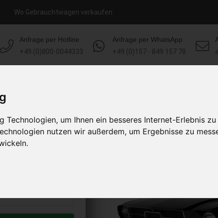
Wo Gebrauchtwagen verkaufen
Anfrage per Hotline
Anfrage per WhatsApp
+49 (0)800-0044333
+49 (0)157 - 849 157 78
HOME
KONTAKT
ÜBER UNS
ig
 Technologien, um Ihnen ein besseres Internet-Erlebnis zu
 verkaufen
 Technologien nutzen wir außerdem, um Ergebnisse zu mess
s abholen lassen
wickeln.
to erhalten