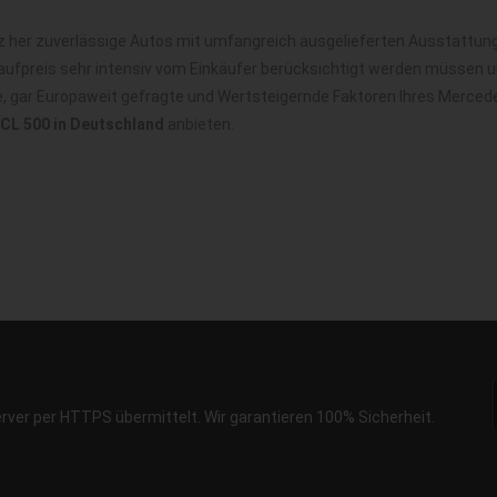
her zuverlässige Autos mit umfangreich ausgelieferten Ausstattungs
ufpreis sehr intensiv vom Einkäufer berücksichtigt werden müssen u
le, gar Europaweit gefragte und Wertsteigernde Faktoren Ihres Merce
CL 500 in Deutschland
anbieten.
erver per HTTPS übermittelt. Wir garantieren 100% Sicherheit.