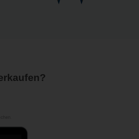
erkaufen?
echen.