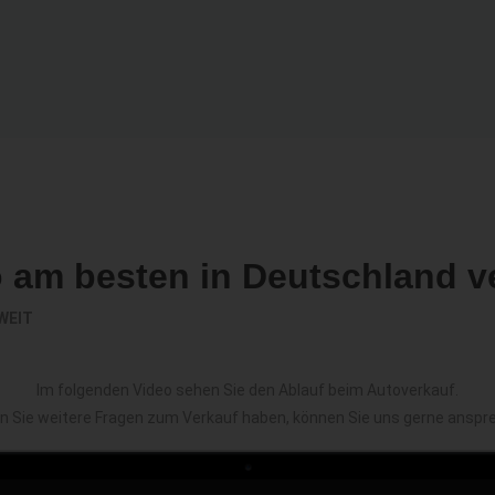
o am besten in Deutschland v
WEIT
Im folgenden Video sehen Sie den Ablauf beim Autoverkauf.
en Sie weitere Fragen zum Verkauf haben, können Sie uns gerne anspr