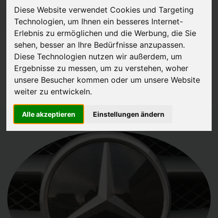
Diese Website verwendet Cookies und Targeting
JETZT KOSTENLOSE BEWERTUNG
Technologien, um Ihnen ein besseres Internet-
Erlebnis zu ermöglichen und die Werbung, die Sie
Kostenloses Angebot
für den Ankauf Ihres Autos inklusive der
sehen, besser an Ihre Bedürfnisse anzupassen.
Diese Technologien nutzen wir außerdem, um
Abholung, auf Wunsch sofort Geld. Ihre Daten werden nicht mit Dritten
Ergebnisse zu messen, um zu verstehen, woher
geteilt.
unsere Besucher kommen oder um unsere Website
Wir garantieren 100% Sicherheit.
weiter zu entwickeln.
Alle akzeptieren
Einstellungen ändern