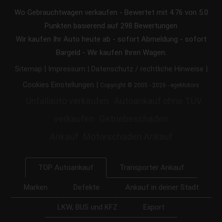
Wo Gebrauchtwagen verkaufen
-
Bewertet mit
4.76
von 5.0
Punkten basierend auf
298
Bewertungen
Wir kaufen Ihr Auto heute ab - sofort Abmeldung - sofort
Bargeld - Wir kaufen Ihren Wagen.
|
|
|
Sitemap
Impressum
Datenschutz / rechtliche Hinweise
|
Cookies Einstellungen
Copyright © 2005 - 2026 - egeMotors
Unfallauto verkaufen
Autoankauf ohne TÜV
verkaufen
Getriebeschaden
Ankauf
Motorschaden Ankauf
Transporter Ankauf
TOP Autoankauf
Marken
Defekte
Ankauf in deiner Stadt
LKW, BUS und KFZ
Export