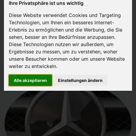
Ihre Privatsphäre ist uns wichtig
JETZT KOSTENLOSE BEWERTUNG
Diese Website verwendet Cookies und Targeting
Technologien, um Ihnen ein besseres Internet-
Kostenloses Angebot
für den Ankauf Ihres Autos inklusive der
Erlebnis zu ermöglichen und die Werbung, die Sie
Abholung, auf Wunsch sofort Geld. Ihre Daten werden nicht mit Dritten
sehen, besser an Ihre Bedürfnisse anzupassen.
Diese Technologien nutzen wir außerdem, um
geteilt.
Ergebnisse zu messen, um zu verstehen, woher
Wir garantieren 100% Sicherheit.
unsere Besucher kommen oder um unsere Website
weiter zu entwickeln.
Alle akzeptieren
Einstellungen ändern