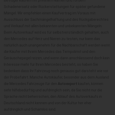
Betrüger kaufen mit privatem Namen und fordern
Schadenersatz oder Rückerstattungen für später gefundene
Mängel. Wir empfehlen einen Kaufvertrag im Voraus mit
Ausschluss der Sachmängelhaftung und des Rückgaberechtes
und Verkauf mit allen bekannten und unbekannten Mängeln.
Beim Autoverkauf wird es für selbstverständlich gehalten, auch
den Mercedes auf Herz und Nieren zu testen, nur kann das
natürlich auch unangenehm für die Nachbarschaft werden wenn
die Käufer mit Ihrem Mercedes das Tempolimit und den
Geräuschepegel reizen, und wenn dann anschliessend doch kein
Interesse mehr für Ihren Mercedes besteht, so haben Sie
bedenken dass Ihr Fahrzeug noch genauso gut darsteht wie vor
der Probefahrt. Manche Autokäufer, besonder aus dem Ausland
die Mercedes Fahrzeuge für den
Autoexport
kaufen, können
sehr hilfebedürftig und aufdringlich sein, da Sie nicht nur die
Sprache nicht beherrschen, den Ablauf des Autoverkaufs in
Deutschland nicht kennen und von der Kultur her eher
aufdringlich und Schamlos sind.