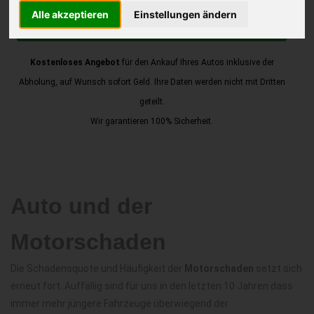
Alle akzeptieren
Einstellungen ändern
JETZT KOSTENLOSE BEWERTUNG
Kostenloses Angebot
für den Ankauf Ihres Autos inklusive der
Abholung, auf Wunsch sofort Geld. Ihre Daten werden nicht mit Dritten
geteilt.
Wir garantieren 100% Sicherheit.
Auto und der
Motorschaden
Die Schadensquote und Häufigkeit der
Motorschaden
setzt sich
erneut fort. Auffällig sind für uns in den letzten 10 Jahren dass
immer mehr jüngere Fahrzeuge überwiegend der