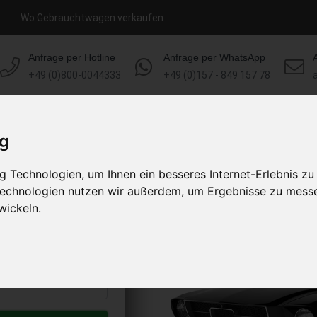
Wo Gebrauchtwagen verkaufen
Anfrage per Hotline
Anfrage per WhatsApp
+49 (0)800-0044333
+49 (0)157 - 849 157 78
HOME
KONTAKT
ÜBER UNS
ig
 Technologien, um Ihnen ein besseres Internet-Erlebnis zu
 verkaufen
 Technologien nutzen wir außerdem, um Ergebnisse zu mess
s abholen lassen
wickeln.
to erhalten