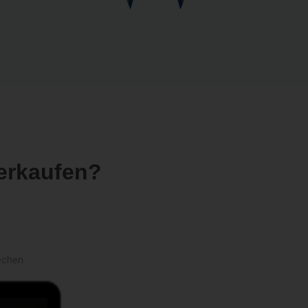
erkaufen?
echen.