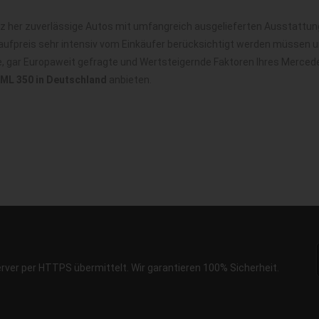
her zuverlässige Autos mit umfangreich ausgelieferten Ausstattungs
ufpreis sehr intensiv vom Einkäufer berücksichtigt werden müssen u
le, gar Europaweit gefragte und Wertsteigernde Faktoren Ihres Merce
ML 350 in Deutschland
anbieten.
erver per HTTPS übermittelt. Wir garantieren 100% Sicherheit.