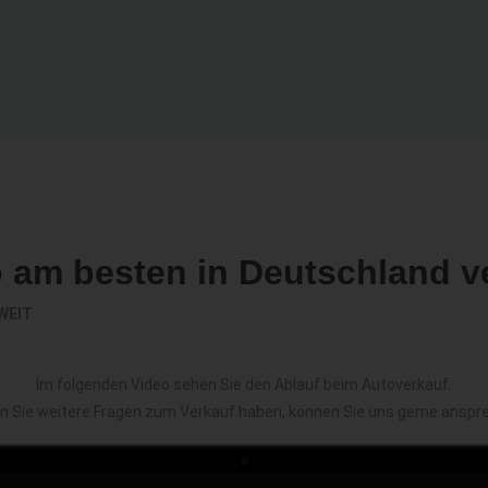
o am besten in Deutschland v
WEIT
Im folgenden Video sehen Sie den Ablauf beim Autoverkauf.
en Sie weitere Fragen zum Verkauf haben, können Sie uns gerne anspr