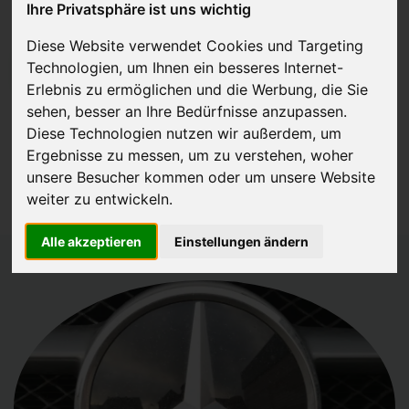
Ihre Privatsphäre ist uns wichtig
Diese Website verwendet Cookies und Targeting
Technologien, um Ihnen ein besseres Internet-
JETZT KOSTENLOSE BEWERTUNG
Erlebnis zu ermöglichen und die Werbung, die Sie
sehen, besser an Ihre Bedürfnisse anzupassen.
Kostenloses Angebot
für den Ankauf Ihres Autos inklusive der
Diese Technologien nutzen wir außerdem, um
Abholung, auf Wunsch sofort Geld. Ihre Daten werden nicht mit Dritten
Ergebnisse zu messen, um zu verstehen, woher
geteilt.
unsere Besucher kommen oder um unsere Website
Wir garantieren 100% Sicherheit.
weiter zu entwickeln.
Alle akzeptieren
Einstellungen ändern