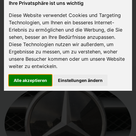
Ihre Privatsphäre ist uns wichtig
JETZT KOSTENLOSE BEWERTUNG
Diese Website verwendet Cookies und Targeting
Technologien, um Ihnen ein besseres Internet-
Kostenloses Angebot
für den Ankauf Ihres Autos inklusive der
Erlebnis zu ermöglichen und die Werbung, die Sie
Abholung, auf Wunsch sofort Geld. Ihre Daten werden nicht mit Dritten
sehen, besser an Ihre Bedürfnisse anzupassen.
Diese Technologien nutzen wir außerdem, um
geteilt.
Ergebnisse zu messen, um zu verstehen, woher
Wir garantieren 100% Sicherheit.
unsere Besucher kommen oder um unsere Website
weiter zu entwickeln.
Alle akzeptieren
Einstellungen ändern