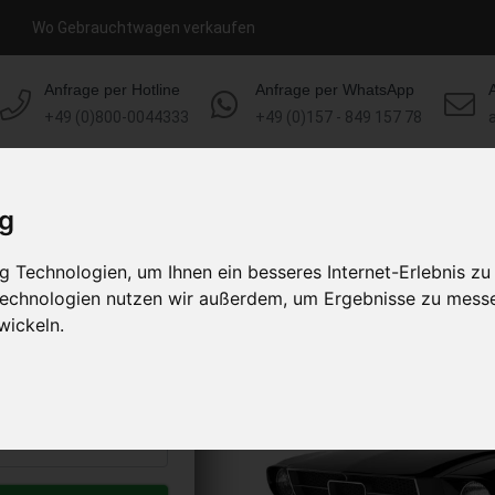
Wo Gebrauchtwagen verkaufen
Anfrage per Hotline
Anfrage per WhatsApp
+49 (0)800-0044333
+49 (0)157 - 849 157 78
HOME
KONTAKT
ÜBER UNS
ig
 Technologien, um Ihnen ein besseres Internet-Erlebnis zu
verkaufen
 Technologien nutzen wir außerdem, um Ergebnisse zu mess
s abholen lassen
wickeln.
to erhalten