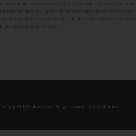
r zuverlässige Autos mit umfangreich ausgelieferten Ausstattungsvar
ufpreis sehr intensiv vom Einkäufer berücksichtigt werden müssen u
le, gar Europaweit gefragte und Wertsteigernde Faktoren Ihres Merced
 50 in Deutschland
anbieten.
erver per HTTPS übermittelt. Wir garantieren 100% Sicherheit.