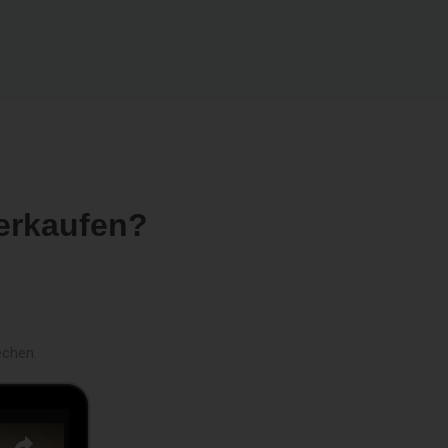
erkaufen?
echen.