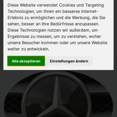
Diese Website verwendet Cookies und Targeting
JETZT KOSTENLOSE BEWERTUNG
Technologien, um Ihnen ein besseres Internet-
Erlebnis zu ermöglichen und die Werbung, die Sie
sehen, besser an Ihre Bedürfnisse anzupassen.
Kostenloses Angebot
für den Ankauf Ihres Autos inklusive der
Diese Technologien nutzen wir außerdem, um
Abholung, auf Wunsch sofort Geld. Ihre Daten werden nicht mit Dritten
Ergebnisse zu messen, um zu verstehen, woher
geteilt.
unsere Besucher kommen oder um unsere Website
Wir garantieren 100% Sicherheit.
weiter zu entwickeln.
Alle akzeptieren
Einstellungen ändern