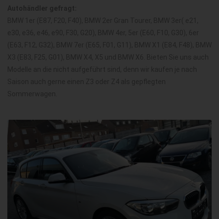
Autohändler gefragt:
BMW 1er (E87, F20, F40), BMW 2er Gran Tourer, BMW 3er( e21,
e30, e36, e46, e90, F30, G20), BMW 4er, 5er (E60, F10, G30), 6er
(E63, F12, G32), BMW 7er (E65, F01, G11), BMW X1 (E84, F48), BMW
X3 (E83, F25, G01), BMW X4, X5 und BMW X6. Bieten Sie uns auch
Modelle an die nicht aufgeführt sind, denn wir kaufen je nach
Saison auch gerne einen Z3 oder Z4 als gepflegten
Sommerwagen.