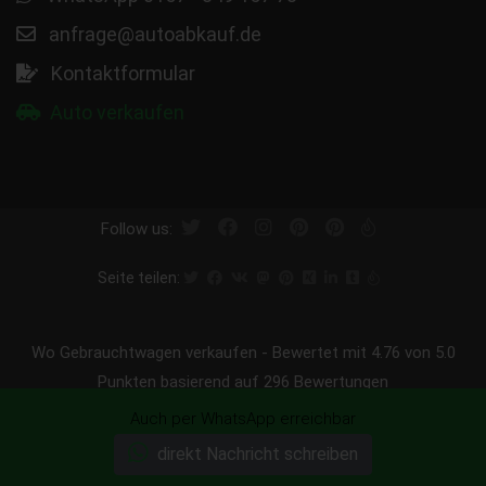
anfrage@autoabkauf.de
Kontaktformular
Auto verkaufen
Follow us:
Seite teilen:
Wo Gebrauchtwagen verkaufen
-
Bewertet mit
4.76
von 5.0
Punkten basierend auf
296
Bewertungen
Wir kaufen Ihr Auto heute ab - sofort Abmeldung - sofort
Auch per WhatsApp erreichbar
Bargeld - Wir kaufen Ihren Wagen.
direkt Nachricht schreiben
|
|
|
Sitemap
Impressum
Datenschutz / rechtliche Hinweise