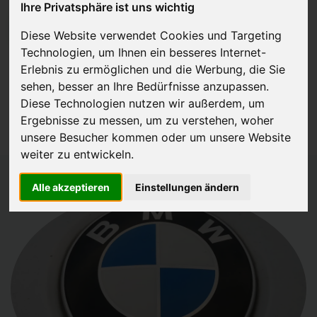
Ihre Privatsphäre ist uns wichtig
JETZT KOSTENLOSE BEWERTUNG
Diese Website verwendet Cookies und Targeting
Technologien, um Ihnen ein besseres Internet-
Kostenloses Angebot
für den Ankauf Ihres Autos inklusive der
Erlebnis zu ermöglichen und die Werbung, die Sie
Abholung, auf Wunsch sofort Geld. Ihre Daten werden nicht mit Dritten
sehen, besser an Ihre Bedürfnisse anzupassen.
Diese Technologien nutzen wir außerdem, um
geteilt.
Ergebnisse zu messen, um zu verstehen, woher
Wir garantieren 100% Sicherheit.
unsere Besucher kommen oder um unsere Website
weiter zu entwickeln.
Alle akzeptieren
Einstellungen ändern