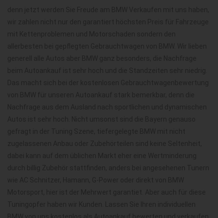
denn jetzt werden Sie Freude am BMW Verkaufen mit uns haben,
wir zahlen nicht nur den garantiert höchsten Preis für Fahrzeuge
mit Kettenproblemen und Motorschaden sondern den
allerbesten bei gepflegten Gebrauchtwagen von BMW. Wir lieben
generell alle Autos aber BMW ganz besonders, die Nachfrage
beim Autoankauf ist sehr hoch und die Standzeiten sehr niedrig.
Das macht sich bei der kostenlosen Gebrauchtwagenbewertung
von BMW für unseren Autoankauf stark bemerkbar, denn die
Nachfrage aus dem Ausland nach sportlichen und dynamischen
Autos ist sehr hoch. Nicht umsonst sind die Bayern genauso
gefragt in der Tuning Szene, tiefergelegte BMW mit nicht
zugelassenen Anbau oder Zubehörteilen sind keine Seltenheit,
dabei kann auf dem üblichen Markt eher eine Wertminderung
durch billig Zubehör stattfinden, anders bei angesehenen Tunern
wie AC Schnitzer, Hamann, G-Power oder direkt von BMW
Motorsport, hier ist der Mehrwert garantiet. Aber auch für diese
Tuningopfer haben wir Kunden. Lassen Sie Ihren individuellen
BMW von uns kostenlos als Autoankauf bewerten und verkaufen