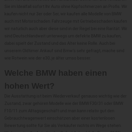
Sie im Idealfall sofort Ihr Auto ohne Kopfschmerzen an Profis. Wir
kaufen nicht nur 3er oder 5er, wir kaufen alle Modelle von BMW
auch mit Motorschaden. Fahrzeuge mit Getriebeschaden kaufen
wir natürlich auch aber diese sind in der Regel bei eine Rarität. Wir
sind Deutschlandweit unterwegs um defekte BMW zu kaufen,
dabei spielt der Zustand und das Alter keine Rolle. Auch bei
unserem Oldtimer Ankauf sind Bmw's sehr gefragt, mache sind
wie Rotwein wie der e30, je älter umso besser.
Welche BMW haben einen
hohen Wert?
Die Ausstattung ist beim Wiederverkauf genauso wichtig wie der
Zustand, zwar gehören Modelle wie der BMW F30/31 oder BMW
F10/11 zum Alltagsgeschäft und man kann relativ gut den
Gebrauchtwagenwert einschätzen aber einer kostenlosen
Bewertung sollte für Sie als Verkäufer nichts im Wege stehen.