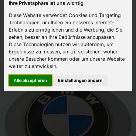
Ihre Privatsphäre ist uns wichtig
JETZT KOSTENLOSE BEWERTUNG
Diese Website verwendet Cookies und Targeting
Technologien, um Ihnen ein besseres Internet-
Kostenloses Angebot
für den Ankauf Ihres Autos inklusive der
Erlebnis zu ermöglichen und die Werbung, die Sie
Abholung, auf Wunsch sofort Geld. Ihre Daten werden nicht mit Dritten
sehen, besser an Ihre Bedürfnisse anzupassen.
Diese Technologien nutzen wir außerdem, um
geteilt.
Ergebnisse zu messen, um zu verstehen, woher
Wir garantieren 100% Sicherheit.
unsere Besucher kommen oder um unsere Website
weiter zu entwickeln.
Alle akzeptieren
Einstellungen ändern