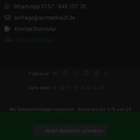
WhatsApp 0157 - 849 157 78
anfrage@autoabkauf.de
Kontaktformular
Auto verkaufen
Follow us:
Seite teilen:
Wo Gebrauchtwagen verkaufen
-
Bewertet mit
4.76
von 5.0
Punkten basierend auf
297
Bewertungen
Auch per WhatsApp erreichbar
Wir kaufen Ihr Auto heute ab - sofort Abmeldung - sofort
direkt Nachricht schreiben
Bargeld - Wir kaufen Ihren Wagen.