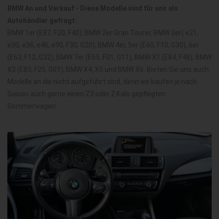
BMW An und Verkauf - Diese Modelle sind für uns als
Autohändler gefragt:
BMW 1er (E87, F20, F40), BMW 2er Gran Tourer, BMW 3er( e21,
e30, e36, e46, e90, F30, G20), BMW 4er, 5er (E60, F10, G30), 6er
(E63, F12, G32), BMW 7er (E65, F01, G11), BMW X1 (E84, F48), BMW
X3 (E83, F25, G01), BMW X4, X5 und BMW X6. Bieten Sie uns auch
Modelle an die nicht aufgeführt sind, denn wir kaufen je nach
Saison auch gerne einen Z3 oder Z4 als gepflegten
Sommerwagen.