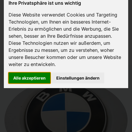
Ihre Privatsphäre ist uns wichtig
JETZT KOSTENLOSE BEWERTUNG
Diese Website verwendet Cookies und Targeting
Technologien, um Ihnen ein besseres Internet-
Kostenloses Angebot
für den Ankauf Ihres Autos inklusive der
Erlebnis zu ermöglichen und die Werbung, die Sie
Abholung, auf Wunsch sofort Geld. Ihre Daten werden nicht mit Dritten
sehen, besser an Ihre Bedürfnisse anzupassen.
Diese Technologien nutzen wir außerdem, um
geteilt.
Ergebnisse zu messen, um zu verstehen, woher
Wir garantieren 100% Sicherheit.
unsere Besucher kommen oder um unsere Website
weiter zu entwickeln.
Alle akzeptieren
Einstellungen ändern