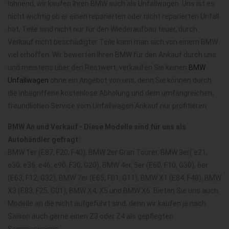
lohnend, wir kaufen Ihren BMW auch als Unfallwagen. Uns ist es
nicht wichtig ob er einen reparierten oder nicht reparierten Unfall
hat, Teile sind nicht nur für den Wiederaufbau teuer, durch
Verkauf nicht beschädigter Teile kann man sich von einem BMW
viel erhoffen. Wir bewerten Ihren BMW für den Ankauf durch uns
und meistens über den Restwert, verkaufen Sie keinen
BMW
Unfallwagen
ohne ein Angebot von uns, denn Sie können durch
die inbegriffene kostenlose Abholung und dem umfangreichen,
freundlichen Service vom Unfallwagen Ankauf nur profitieren.
BMW An und Verkauf - Diese Modelle sind für uns als
Autohändler gefragt:
BMW 1er (E87, F20, F40), BMW 2er Gran Tourer, BMW 3er( e21,
e30, e36, e46, e90, F30, G20), BMW 4er, 5er (E60, F10, G30), 6er
(E63, F12, G32), BMW 7er (E65, F01, G11), BMW X1 (E84, F48), BMW
X3 (E83, F25, G01), BMW X4, X5 und BMW X6. Bieten Sie uns auch
Modelle an die nicht aufgeführt sind, denn wir kaufen je nach
Saison auch gerne einen Z3 oder Z4 als gepflegten