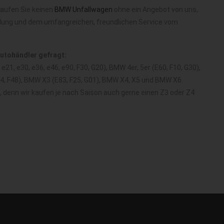
kaufen Sie keinen
BMW Unfallwagen
ohne ein Angebot von uns,
olung und dem umfangreichen, freundlichen Service vom
Autohändler gefragt:
21, e30, e36, e46, e90, F30, G20), BMW 4er, 5er (E60, F10, G30),
84, F48), BMW X3 (E83, F25, G01), BMW X4, X5 und BMW X6.
d, denn wir kaufen je nach Saison auch gerne einen Z3 oder Z4