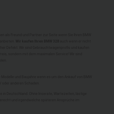
hen als Freund und Partner zur Seite wenn Sie Ihren BMW
anbieten.
Wir kaufen Ihren BMW 328
auch wenn er nicht
scher Defekt. Wir sind Gebrauchtwagenprofis und kaufen
reis, sondern mit dem maximalen Service! Wir sind
len.
lle Modelle und Baujahre wenn es um den Ankauf von BMW
 oder anderen Schaden.
ge in Deutschland. Ohne Inserate, Wartezeiten, lästige
aberecht und irgendwelche späteren Ansprüche im