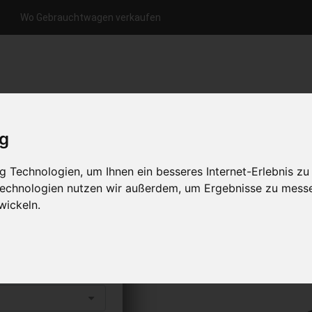
Wo Gebrauchtwagen verkaufen
nfrage per Hotline
Anfrage per WhatsApp
Anfrage 
+49 (0)800-0044333
+49 (0)157 - 849 157 78
anfrage
ig
HOME
KONTAKT
ÜBER UNS
 Technologien, um Ihnen ein besseres Internet-Erlebnis zu
 Technologien nutzen wir außerdem, um Ergebnisse zu mess
wickeln.
verkaufen
s abholen lassen
to erhalten