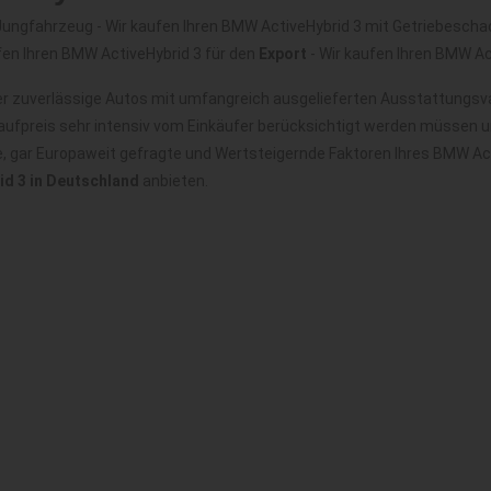
ungfahrzeug - Wir kaufen Ihren BMW ActiveHybrid 3 mit Getriebeschad
fen Ihren BMW ActiveHybrid 3 für den
Export
- Wir kaufen Ihren BMW A
r zuverlässige Autos mit umfangreich ausgelieferten Ausstattungsvar
ufpreis sehr intensiv vom Einkäufer berücksichtigt werden müssen u
le, gar Europaweit gefragte und Wertsteigernde Faktoren Ihres BMW Ac
d 3 in Deutschland
anbieten.