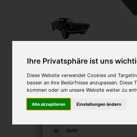
A
Ihre Privatsphäre ist uns wicht
Diese Website verwendet Cookies und Targeting
besser an Ihre Bedürfnisse anzupassen. Diese
kommen oder um unsere Website weiter zu ent
BMW ActiveHybrid 3 
Alle akzeptieren
Einstellungen ändern
Online Auto verkaufen & grati
Auf Wunsch sofort Geld für Ihr Au