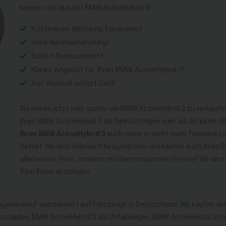
kennen uns aus mit BMW ActiveHybrid 3!
Kostenlose Abholung Europaweit
ohne Nachverhandlung!
Sofort Preisauskunft!
Klares Angebot für Ihren BMW ActiveHybrid 3!
Auf Wunsch sofort Geld!
Sie haben jetzt oder später ein BMW ActiveHybrid 3 zu verkaufe
Ihren BMW ActiveHybrid 3 als fahrtüchtigen oder als defekten 
Ihren BMW ActiveHybrid 3
auch wenn er nicht mehr fahrbereit i
Defekt. Wir sind Gebrauchtwagenprofis und kaufen auch Ihren 
allerbesten Preis, sondern mit dem maximalen Service! Wir si
3 bei Ihnen abzuholen.
wagenankauf spezialisiert auf Fahrzeuge in Deutschland. Wir kaufen a
orschaden, BMW ActiveHybrid 3 als Unfallwagen, BMW ActiveHybrid 3 