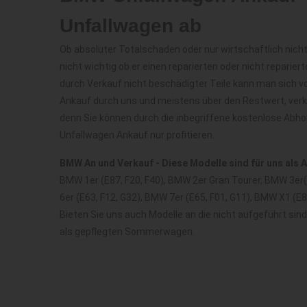
Unfallwagen ab
Ob absoluter Totalschaden oder nur wirtschaftlich nicht
nicht wichtig ob er einen reparierten oder nicht repariert
durch Verkauf nicht beschädigter Teile kann man sich v
Ankauf durch uns und meistens über den Restwert, ver
denn Sie können durch die inbegriffene kostenlose Abh
Unfallwagen Ankauf nur profitieren.
BMW An und Verkauf - Diese Modelle sind für uns als 
BMW 1er (E87, F20, F40), BMW 2er Gran Tourer, BMW 3er( e
6er (E63, F12, G32), BMW 7er (E65, F01, G11), BMW X1 (E
Bieten Sie uns auch Modelle an die nicht aufgeführt sin
als gepflegten Sommerwagen.