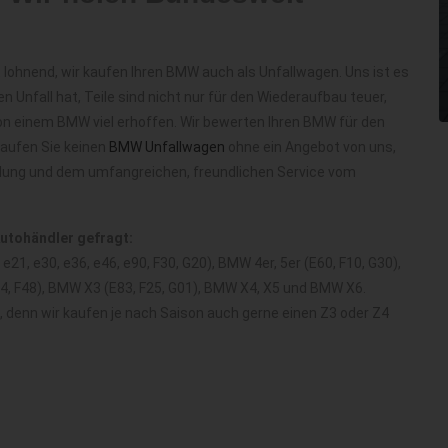
 lohnend, wir kaufen Ihren BMW auch als Unfallwagen. Uns ist es
en Unfall hat, Teile sind nicht nur für den Wiederaufbau teuer,
on einem BMW viel erhoffen. Wir bewerten Ihren BMW für den
kaufen Sie keinen
BMW Unfallwagen
ohne ein Angebot von uns,
olung und dem umfangreichen, freundlichen Service vom
Autohändler gefragt:
21, e30, e36, e46, e90, F30, G20), BMW 4er, 5er (E60, F10, G30),
84, F48), BMW X3 (E83, F25, G01), BMW X4, X5 und BMW X6.
d, denn wir kaufen je nach Saison auch gerne einen Z3 oder Z4