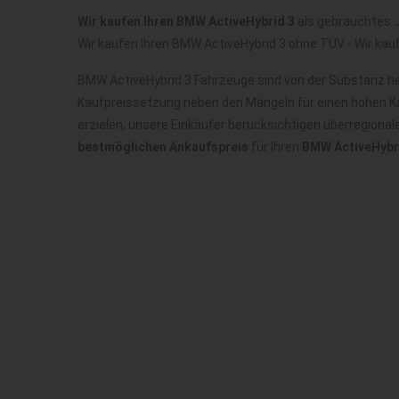
Wir kaufen Ihren BMW ActiveHybrid 3
als gebrauchtes J
Wir kaufen Ihren BMW ActiveHybrid 3 ohne TÜV - Wir kau
BMW ActiveHybrid 3 Fahrzeuge sind von der Substanz he
Kaufpreissetzung neben den Mängeln für einen hohen Ka
erzielen, unsere Einkäufer berücksichtigen überregiona
bestmöglichen Ankaufspreis
für Ihren
BMW ActiveHybri