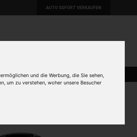
AUTO SOFORT VERKAUFEN
per E-Mail
Wir sind momentan erreichbar!
@autoabkauf.de
365 Tage von 8 - 22 Uhr
AUTO LIVE VERKAUFEN
AUTO VERKAUFEN
 ermöglichen und die Werbung, die Sie sehen,
en, um zu verstehen, woher unsere Besucher