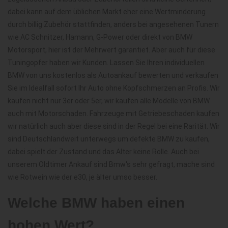
dabei kann auf dem üblichen Markt eher eine Wertminderung
durch billig Zubehör stattfinden, anders bei angesehenen Tunern
wie AC Schnitzer, Hamann, G-Power oder direkt von BMW
Motorsport, hier ist der Mehrwert garantiet. Aber auch für diese
Tuningopfer haben wir Kunden. Lassen Sie Ihren individuellen
BMW von uns kostenlos als Autoankauf bewerten und verkaufen
Sie im Idealfall sofort Ihr Auto ohne Kopfschmerzen an Profis. Wir
kaufen nicht nur 3er oder 5er, wir kaufen alle Modelle von BMW
auch mit Motorschaden. Fahrzeuge mit Getriebeschaden kaufen
wir natürlich auch aber diese sind in der Regel bei eine Rarität. Wir
sind Deutschlandweit unterwegs um defekte BMW zu kaufen,
dabei spielt der Zustand und das Alter keine Rolle. Auch bei
unserem Oldtimer Ankauf sind Bmw's sehr gefragt, mache sind
wie Rotwein wie der e30, je älter umso besser.
Welche BMW haben einen
hohen Wert?