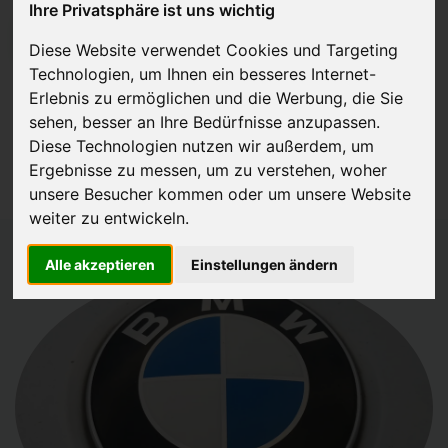
Ihre Privatsphäre ist uns wichtig
JETZT KOSTENLOSE BEWERTUNG
Diese Website verwendet Cookies und Targeting
Technologien, um Ihnen ein besseres Internet-
Kostenloses Angebot
für den Ankauf Ihres Autos inklusive der
Erlebnis zu ermöglichen und die Werbung, die Sie
Abholung, auf Wunsch sofort Geld. Ihre Daten werden nicht mit Dritten
sehen, besser an Ihre Bedürfnisse anzupassen.
Diese Technologien nutzen wir außerdem, um
geteilt.
Ergebnisse zu messen, um zu verstehen, woher
Wir garantieren 100% Sicherheit.
unsere Besucher kommen oder um unsere Website
weiter zu entwickeln.
Alle akzeptieren
Einstellungen ändern