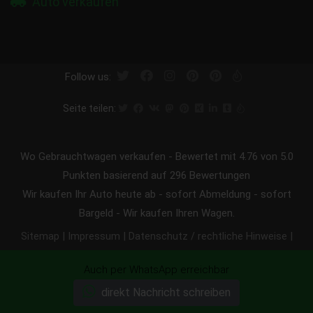
Auto verkaufen
Follow us:
Seite teilen:
Wo Gebrauchtwagen verkaufen
-
Bewertet mit
4.76
von 5.0
Punkten basierend auf
296
Bewertungen
Wir kaufen Ihr Auto heute ab - sofort Abmeldung - sofort
Bargeld - Wir kaufen Ihren Wagen.
|
|
|
Sitemap
Impressum
Datenschutz / rechtliche Hinweise
|
Cookies Einstellungen
Copyright © 2005 - 2026 - egeMotors
Auch per WhatsApp erreichbar
Unfallauto verkaufen
Autoankauf ohne TÜV
direkt Nachricht schreiben
verkaufen
Getriebeschaden