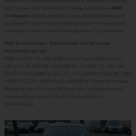
viel erhoffen. Wir bewerten Ihren BMW für den Ankauf durch uns
und meistens über den Restwert, verkaufen Sie keinen
BMW
Unfallwagen
ohne ein Angebot von uns, denn Sie können durch
die inbegriffene kostenlose Abholung und dem umfangreichen,
freundlichen Service vom Unfallwagen Ankauf nur profitieren.
BMW An und Verkauf - Diese Modelle sind für uns als
Autohändler gefragt:
BMW 1er (E87, F20, F40), BMW 2er Gran Tourer, BMW 3er( e21,
e30, e36, e46, e90, F30, G20), BMW 4er, 5er (E60, F10, G30), 6er
(E63, F12, G32), BMW 7er (E65, F01, G11), BMW X1 (E84, F48), BMW
X3 (E83, F25, G01), BMW X4, X5 und BMW X6. Bieten Sie uns auch
Modelle an die nicht aufgeführt sind, denn wir kaufen je nach
Saison auch gerne einen Z3 oder Z4 als gepflegten
Sommerwagen.