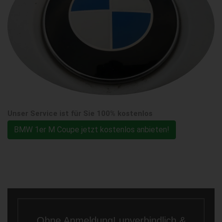
Unser Service ist für Sie 100% kostenlos
BMW 1er M Coupe jetzt kostenlos anbieten!
Ohne Anmeldung! unverbindlich &