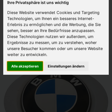
Ihre Privatsphäre ist uns wichtig
JETZT KOSTENLOSE BEWERTUNG
Diese Website verwendet Cookies und Targeting
Technologien, um Ihnen ein besseres Internet-
Kostenloses Angebot
für den Ankauf Ihres Autos inklusive der
Erlebnis zu ermöglichen und die Werbung, die Sie
Abholung, auf Wunsch sofort Geld. Ihre Daten werden nicht mit Dritten
sehen, besser an Ihre Bedürfnisse anzupassen.
Diese Technologien nutzen wir außerdem, um
geteilt.
Ergebnisse zu messen, um zu verstehen, woher
Wir garantieren 100% Sicherheit.
unsere Besucher kommen oder um unsere Website
weiter zu entwickeln.
Alle akzeptieren
Einstellungen ändern