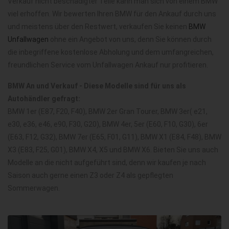
Verkauf nicht beschädigter Teile kann man sich von einem BMW
viel erhoffen. Wir bewerten Ihren BMW für den Ankauf durch uns
und meistens über den Restwert, verkaufen Sie keinen
BMW
Unfallwagen
ohne ein Angebot von uns, denn Sie können durch
die inbegriffene kostenlose Abholung und dem umfangreichen,
freundlichen Service vom Unfallwagen Ankauf nur profitieren.
BMW An und Verkauf - Diese Modelle sind für uns als
Autohändler gefragt:
BMW 1er (E87, F20, F40), BMW 2er Gran Tourer, BMW 3er( e21,
e30, e36, e46, e90, F30, G20), BMW 4er, 5er (E60, F10, G30), 6er
(E63, F12, G32), BMW 7er (E65, F01, G11), BMW X1 (E84, F48), BMW
X3 (E83, F25, G01), BMW X4, X5 und BMW X6. Bieten Sie uns auch
Modelle an die nicht aufgeführt sind, denn wir kaufen je nach
Saison auch gerne einen Z3 oder Z4 als gepflegten
Sommerwagen.