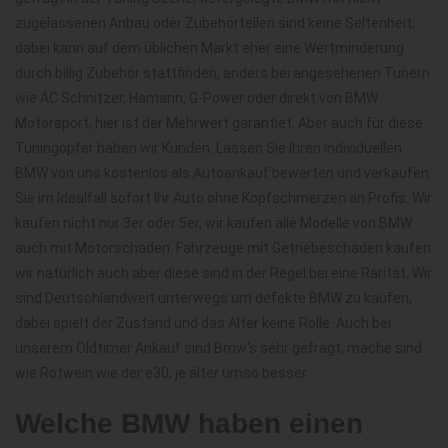
zugelassenen Anbau oder Zubehörteilen sind keine Seltenheit,
dabei kann auf dem üblichen Markt eher eine Wertminderung
durch billig Zubehör stattfinden, anders bei angesehenen Tunern
wie AC Schnitzer, Hamann, G-Power oder direkt von BMW
Motorsport, hier ist der Mehrwert garantiet. Aber auch für diese
Tuningopfer haben wir Kunden. Lassen Sie Ihren individuellen
BMW von uns kostenlos als Autoankauf bewerten und verkaufen
Sie im Idealfall sofort Ihr Auto ohne Kopfschmerzen an Profis. Wir
kaufen nicht nur 3er oder 5er, wir kaufen alle Modelle von BMW
auch mit Motorschaden. Fahrzeuge mit Getriebeschaden kaufen
wir natürlich auch aber diese sind in der Regel bei eine Rarität. Wir
sind Deutschlandweit unterwegs um defekte BMW zu kaufen,
dabei spielt der Zustand und das Alter keine Rolle. Auch bei
unserem Oldtimer Ankauf sind Bmw's sehr gefragt, mache sind
wie Rotwein wie der e30, je älter umso besser.
Welche BMW haben einen