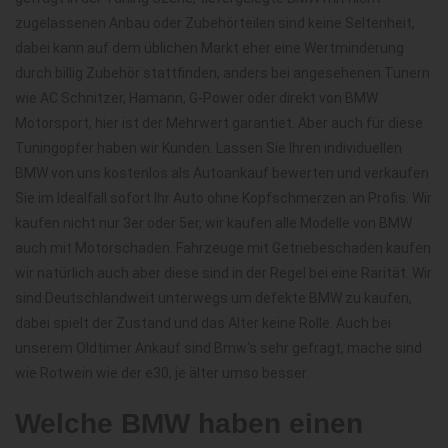
zugelassenen Anbau oder Zubehörteilen sind keine Seltenheit,
dabei kann auf dem üblichen Markt eher eine Wertminderung
durch billig Zubehör stattfinden, anders bei angesehenen Tunern
wie AC Schnitzer, Hamann, G-Power oder direkt von BMW
Motorsport, hier ist der Mehrwert garantiet. Aber auch für diese
Tuningopfer haben wir Kunden. Lassen Sie Ihren individuellen
BMW von uns kostenlos als Autoankauf bewerten und verkaufen
Sie im Idealfall sofort Ihr Auto ohne Kopfschmerzen an Profis. Wir
kaufen nicht nur 3er oder 5er, wir kaufen alle Modelle von BMW
auch mit Motorschaden. Fahrzeuge mit Getriebeschaden kaufen
wir natürlich auch aber diese sind in der Regel bei eine Rarität. Wir
sind Deutschlandweit unterwegs um defekte BMW zu kaufen,
dabei spielt der Zustand und das Alter keine Rolle. Auch bei
unserem Oldtimer Ankauf sind Bmw's sehr gefragt, mache sind
wie Rotwein wie der e30, je älter umso besser.
Welche BMW haben einen