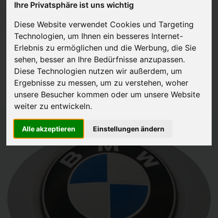
Ihre Privatsphäre ist uns wichtig
JETZT KOSTENLOSE BEWERTUNG
Diese Website verwendet Cookies und Targeting
Technologien, um Ihnen ein besseres Internet-
Kostenloses Angebot
für den Ankauf Ihres Autos inklusive der
Erlebnis zu ermöglichen und die Werbung, die Sie
Abholung, auf Wunsch sofort Geld. Ihre Daten werden nicht mit Dritten
sehen, besser an Ihre Bedürfnisse anzupassen.
Diese Technologien nutzen wir außerdem, um
geteilt.
Ergebnisse zu messen, um zu verstehen, woher
Wir garantieren 100% Sicherheit.
unsere Besucher kommen oder um unsere Website
weiter zu entwickeln.
Alle akzeptieren
Einstellungen ändern