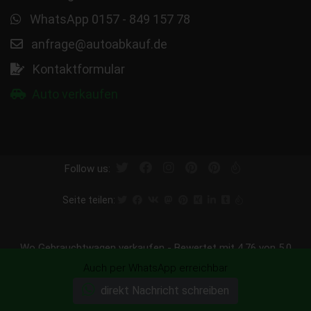
WhatsApp 0157 - 849 157 78
anfrage@autoabkauf.de
Kontaktformular
Auto verkaufen
Follow us:
Seite teilen:
Wo Gebrauchtwagen verkaufen
-
Bewertet mit
4.76
von 5.0
Punkten basierend auf
298
Bewertungen
Auch per WhatsApp erreichbar
Wir kaufen Ihr Auto heute ab - sofort Abmeldung - sofort
direkt Nachricht schreiben
Bargeld - Wir kaufen Ihren Wagen.