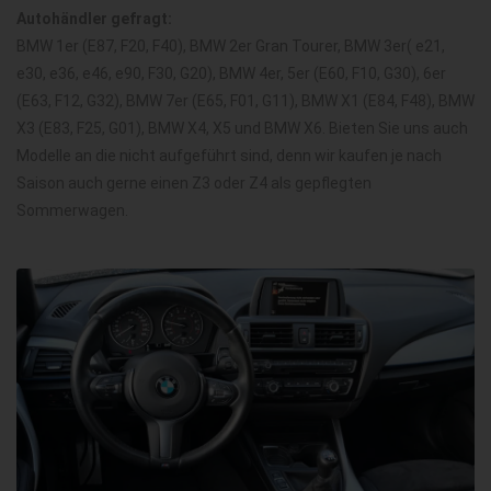
Autohändler gefragt:
BMW 1er (E87, F20, F40), BMW 2er Gran Tourer, BMW 3er( e21,
e30, e36, e46, e90, F30, G20), BMW 4er, 5er (E60, F10, G30), 6er
(E63, F12, G32), BMW 7er (E65, F01, G11), BMW X1 (E84, F48), BMW
X3 (E83, F25, G01), BMW X4, X5 und BMW X6. Bieten Sie uns auch
Modelle an die nicht aufgeführt sind, denn wir kaufen je nach
Saison auch gerne einen Z3 oder Z4 als gepflegten
Sommerwagen.