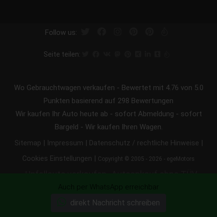
Follow us:
Seite teilen:
Wo Gebrauchtwagen verkaufen
-
Bewertet mit
4.76
von 5.0
Punkten basierend auf
298
Bewertungen
Wir kaufen Ihr Auto heute ab - sofort Abmeldung - sofort
Bargeld - Wir kaufen Ihren Wagen.
|
|
|
Sitemap
Impressum
Datenschutz / rechtliche Hinweise
|
Cookies Einstellungen
Copyright © 2005 - 2026 - egeMotors
Unfallauto verkaufen
Autoankauf ohne TÜV
Auch per WhatsApp erreichbar
verkaufen
Getriebeschaden
direkt Nachricht schreiben
Ankauf
Motorschaden Ankauf