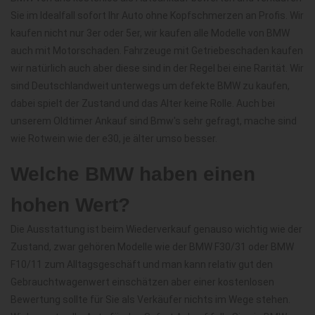
Sie im Idealfall sofort Ihr Auto ohne Kopfschmerzen an Profis. Wir
kaufen nicht nur 3er oder 5er, wir kaufen alle Modelle von BMW
auch mit Motorschaden. Fahrzeuge mit Getriebeschaden kaufen
wir natürlich auch aber diese sind in der Regel bei eine Rarität. Wir
sind Deutschlandweit unterwegs um defekte BMW zu kaufen,
dabei spielt der Zustand und das Alter keine Rolle. Auch bei
unserem Oldtimer Ankauf sind Bmw's sehr gefragt, mache sind
wie Rotwein wie der e30, je älter umso besser.
Welche BMW haben einen
hohen Wert?
Die Ausstattung ist beim Wiederverkauf genauso wichtig wie der
Zustand, zwar gehören Modelle wie der BMW F30/31 oder BMW
F10/11 zum Alltagsgeschäft und man kann relativ gut den
Gebrauchtwagenwert einschätzen aber einer kostenlosen
Bewertung sollte für Sie als Verkäufer nichts im Wege stehen.