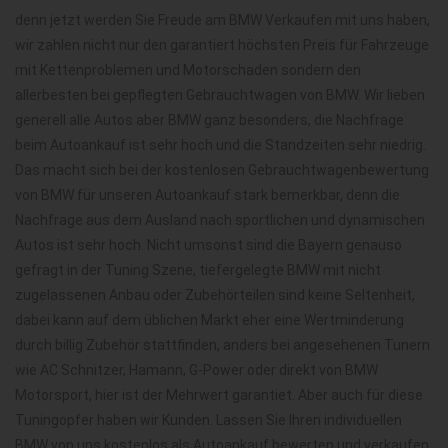
denn jetzt werden Sie Freude am BMW Verkaufen mit uns haben,
wir zahlen nicht nur den garantiert höchsten Preis für Fahrzeuge
mit Kettenproblemen und Motorschaden sondern den
allerbesten bei gepflegten Gebrauchtwagen von BMW. Wir lieben
generell alle Autos aber BMW ganz besonders, die Nachfrage
beim Autoankauf ist sehr hoch und die Standzeiten sehr niedrig.
Das macht sich bei der kostenlosen Gebrauchtwagenbewertung
von BMW für unseren Autoankauf stark bemerkbar, denn die
Nachfrage aus dem Ausland nach sportlichen und dynamischen
Autos ist sehr hoch. Nicht umsonst sind die Bayern genauso
gefragt in der Tuning Szene, tiefergelegte BMW mit nicht
zugelassenen Anbau oder Zubehörteilen sind keine Seltenheit,
dabei kann auf dem üblichen Markt eher eine Wertminderung
durch billig Zubehör stattfinden, anders bei angesehenen Tunern
wie AC Schnitzer, Hamann, G-Power oder direkt von BMW
Motorsport, hier ist der Mehrwert garantiet. Aber auch für diese
Tuningopfer haben wir Kunden. Lassen Sie Ihren individuellen
BMW von uns kostenlos als Autoankauf bewerten und verkaufen