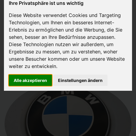
Ihre Privatsphäre ist uns wichtig
JETZT KOSTENLOSE BEWERTUNG
Diese Website verwendet Cookies und Targeting
Technologien, um Ihnen ein besseres Internet-
Kostenloses Angebot
für den Ankauf Ihres Autos inklusive der
Erlebnis zu ermöglichen und die Werbung, die Sie
Abholung, auf Wunsch sofort Geld. Ihre Daten werden nicht mit Dritten
sehen, besser an Ihre Bedürfnisse anzupassen.
Diese Technologien nutzen wir außerdem, um
geteilt.
Ergebnisse zu messen, um zu verstehen, woher
Wir garantieren 100% Sicherheit.
unsere Besucher kommen oder um unsere Website
weiter zu entwickeln.
Alle akzeptieren
Einstellungen ändern