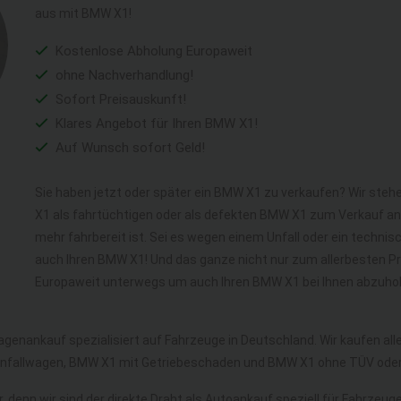
aus mit BMW X1!
Kostenlose Abholung Europaweit
ohne Nachverhandlung!
Sofort Preisauskunft!
Klares Angebot für Ihren BMW X1!
Auf Wunsch sofort Geld!
Sie haben jetzt oder später ein BMW X1 zu verkaufen? Wir steh
X1 als fahrtüchtigen oder als defekten BMW X1 zum Verkauf an
mehr fahrbereit ist. Sei es wegen einem Unfall oder ein techni
auch Ihren BMW X1! Und das ganze nicht nur zum allerbesten Pr
Europaweit unterwegs um auch Ihren BMW X1 bei Ihnen abzuhol
wagenankauf spezialisiert auf Fahrzeuge in Deutschland. Wir kaufen a
Unfallwagen, BMW X1 mit Getriebeschaden und BMW X1 ohne TÜV ode
, denn wir sind der direkte Draht als Autoankauf speziell für Fahrzeug