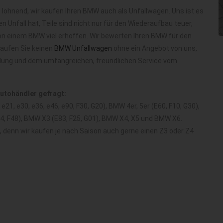
 lohnend, wir kaufen Ihren BMW auch als Unfallwagen. Uns ist es
en Unfall hat, Teile sind nicht nur für den Wiederaufbau teuer,
on einem BMW viel erhoffen. Wir bewerten Ihren BMW für den
kaufen Sie keinen
BMW Unfallwagen
ohne ein Angebot von uns,
olung und dem umfangreichen, freundlichen Service vom
Autohändler gefragt:
21, e30, e36, e46, e90, F30, G20), BMW 4er, 5er (E60, F10, G30),
84, F48), BMW X3 (E83, F25, G01), BMW X4, X5 und BMW X6.
d, denn wir kaufen je nach Saison auch gerne einen Z3 oder Z4