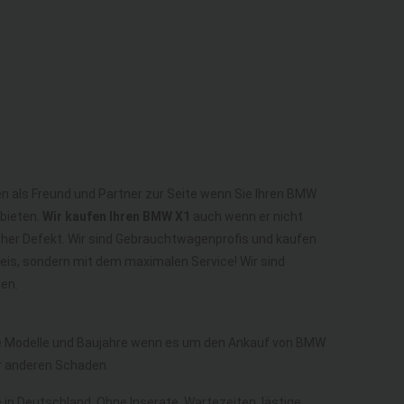
en als Freund und Partner zur Seite wenn Sie Ihren BMW
bieten.
Wir kaufen Ihren BMW X1
auch wenn er nicht
scher Defekt. Wir sind Gebrauchtwagenprofis und kaufen
eis, sondern mit dem maximalen Service! Wir sind
en.
lle Modelle und Baujahre wenn es um den Ankauf von BMW
r anderen Schaden.
e in Deutschland. Ohne Inserate, Wartezeiten, lästige