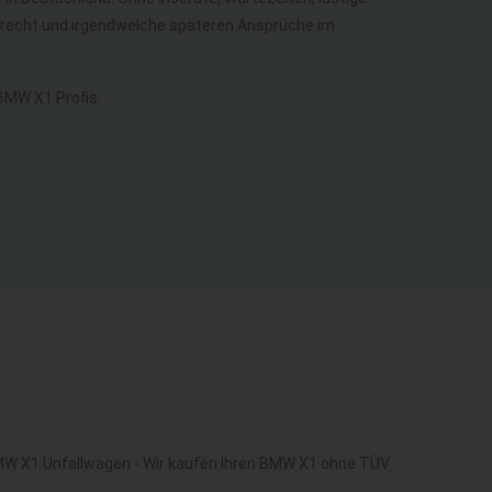
berecht und irgendwelche späteren Ansprüche im
BMW X1 Profis.
BMW X1 Unfallwagen - Wir kaufen Ihren BMW X1 ohne TÜV