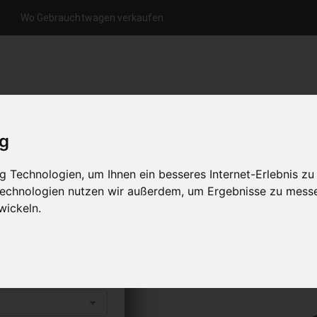
Wo Gebrauchtwagen verkaufen
nfrage per Hotline
Anfrage per WhatsApp
Anfrage 
+49 (0)800-0044333
+49 (0)157 - 849 157 78
anfrage
ig
HOME
KONTAKT
ÜBER UNS
 Technologien, um Ihnen ein besseres Internet-Erlebnis zu
 Technologien nutzen wir außerdem, um Ergebnisse zu mess
wickeln.
fen
s abholen lassen
to erhalten