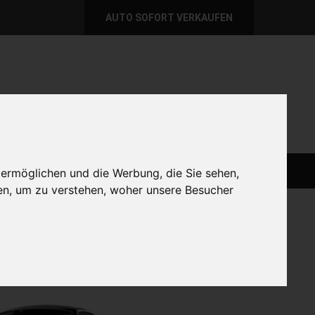
AUTO SOFORT VERKAUFEN
per E-Mail
Wir sind momentan erreichbar!
@autoabkauf.de
365 Tage von 8 - 22 Uhr
AUTO LIVE VERKAUFEN
AUTO VERKAUFEN
 ermöglichen und die Werbung, die Sie sehen,
en, um zu verstehen, woher unsere Besucher