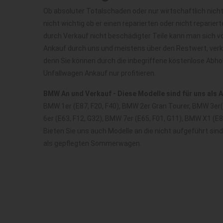
Ob absoluter Totalschaden oder nur wirtschaftlich nicht
nicht wichtig ob er einen reparierten oder nicht repariert
durch Verkauf nicht beschädigter Teile kann man sich v
Ankauf durch uns und meistens über den Restwert, ver
denn Sie können durch die inbegriffene kostenlose Abh
Unfallwagen Ankauf nur profitieren.
BMW An und Verkauf - Diese Modelle sind für uns als 
BMW 1er (E87, F20, F40), BMW 2er Gran Tourer, BMW 3er( e
6er (E63, F12, G32), BMW 7er (E65, F01, G11), BMW X1 (E
Bieten Sie uns auch Modelle an die nicht aufgeführt sin
als gepflegten Sommerwagen.