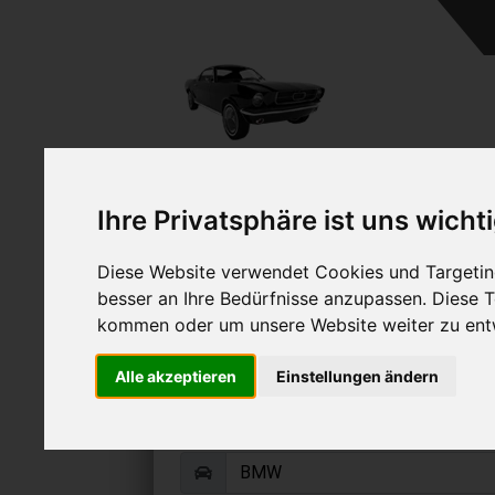
A
Ihre Privatsphäre ist uns wicht
Diese Website verwendet Cookies und Targeting
besser an Ihre Bedürfnisse anzupassen. Diese
kommen oder um unsere Website weiter zu ent
BMW X1 verkau
Alle akzeptieren
Einstellungen ändern
Online Auto verkaufen & grati
Auf Wunsch sofort Geld für Ihr Au