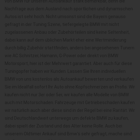
von BMW für unseren Autoankauf stark bemerkbar, denn die
Nachfrage aus dem Ausland nach sportlichen und dynamischen
Autos ist sehr hoch. Nicht umsonst sind die Bayern genauso
gefragt in der Tuning Szene, tiefergelegte BMW mit nicht
zugelassenen Anbau oder Zubehörteilen sind keine Seltenheit,
dabei kann auf dem üblichen Markt eher eine Wertminderung
durch billig Zubehör stattfinden, anders bei angesehenen Tunern
wie AC Schnitzer, Hamann, G-Power oder direkt von BMW
Motorsport, hier ist der Mehrwert garantiet. Aber auch für diese
Tuningopfer haben wir Kunden. Lassen Sie Ihren individuellen
BMW von uns kostenlos als Autoankauf bewerten und verkaufen
Sie im Idealfall sofort Ihr Auto ohne Kopfschmerzen an Profis. Wir
kaufen nicht nur 3er oder 5er, wir kaufen alle Modelle von BMW
auch mit Motorschaden. Fahrzeuge mit Getriebeschaden kaufen
wir natürlich auch aber diese sind in der Regel bei eine Rarität. Wir
sind Deutschlandweit unterwegs um defekte BMW zu kaufen,
dabei spielt der Zustand und das Alter keine Rolle. Auch bei
unserem Oldtimer Ankauf sind Bmw's sehr gefragt, mache sind