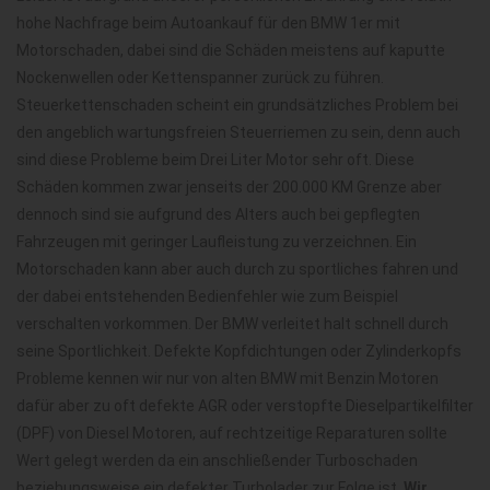
hohe Nachfrage beim Autoankauf für den BMW 1er mit
Motorschaden, dabei sind die Schäden meistens auf kaputte
Nockenwellen oder Kettenspanner zurück zu führen.
Steuerkettenschaden scheint ein grundsätzliches Problem bei
den angeblich wartungsfreien Steuerriemen zu sein, denn auch
sind diese Probleme beim Drei Liter Motor sehr oft. Diese
Schäden kommen zwar jenseits der 200.000 KM Grenze aber
dennoch sind sie aufgrund des Alters auch bei gepflegten
Fahrzeugen mit geringer Laufleistung zu verzeichnen. Ein
Motorschaden kann aber auch durch zu sportliches fahren und
der dabei entstehenden Bedienfehler wie zum Beispiel
verschalten vorkommen. Der BMW verleitet halt schnell durch
seine Sportlichkeit. Defekte Kopfdichtungen oder Zylinderkopfs
Probleme kennen wir nur von alten BMW mit Benzin Motoren
dafür aber zu oft defekte AGR oder verstopfte Dieselpartikelfilter
(DPF) von Diesel Motoren, auf rechtzeitige Reparaturen sollte
Wert gelegt werden da ein anschließender Turboschaden
beziehungsweise ein defekter Turbolader zur Folge ist.
Wir