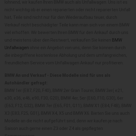
lohnend, wir kaufen Ihren BMW auch als Unfallwagen. Uns ist es
nicht wichtig ob er einen reparierten oder nicht reparierten Unfall
hat, Teile sind nicht nur für den Wiederaufbau teuer, durch
Verkauf nicht beschädigter Teile kann man sich von einem BMW
viel erhoffen. Wir bewerten Ihren BMW für den Ankauf durch uns
und meistens über den Restwert, verkaufen Sie keinen
BMW
Unfallwagen
ohne ein Angebot von uns, denn Sie können durch
die inbegriffene kostenlose Abholung und dem umfangreichen,
freundlichen Service vom Unfallwagen Ankauf nur profitieren.
BMW An und Verkauf - Diese Modelle sind für uns als
Autohändler gefragt:
BMW 1er (E87, F20, F40), BMW 2er Gran Tourer, BMW 3er( e21,
e30, e36, e46, e90, F30, G20), BMW 4er, 5er (E60, F10, G30), 6er
(E63, F12, G32), BMW 7er (E65, F01, G11), BMW X1 (E84, F48), BMW
X3 (E83, F25, G01), BMW X4, X5 und BMW X6. Bieten Sie uns auch
Modelle an die nicht aufgeführt sind, denn wir kaufen je nach
Saison auch gerne einen Z3 oder Z4 als gepflegten