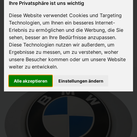
Ihre Privatsphäre ist uns wichtig
JETZT KOSTENLOSE BEWERTUNG
Diese Website verwendet Cookies und Targeting
Technologien, um Ihnen ein besseres Internet-
Kostenloses Angebot
für den Ankauf Ihres Autos inklusive der
Erlebnis zu ermöglichen und die Werbung, die Sie
Abholung, auf Wunsch sofort Geld. Ihre Daten werden nicht mit Dritten
sehen, besser an Ihre Bedürfnisse anzupassen.
Diese Technologien nutzen wir außerdem, um
geteilt.
Ergebnisse zu messen, um zu verstehen, woher
Wir garantieren 100% Sicherheit.
unsere Besucher kommen oder um unsere Website
weiter zu entwickeln.
Alle akzeptieren
Einstellungen ändern