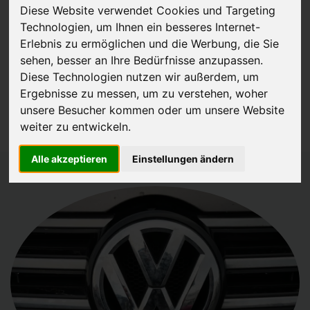
Diese Website verwendet Cookies und Targeting
Technologien, um Ihnen ein besseres Internet-
JETZT KOSTENLOSE BEWERTUNG
Erlebnis zu ermöglichen und die Werbung, die Sie
sehen, besser an Ihre Bedürfnisse anzupassen.
Kostenloses Angebot
für den Ankauf Ihres Autos inklusive der
Diese Technologien nutzen wir außerdem, um
Abholung, auf Wunsch sofort Geld. Ihre Daten werden nicht mit Dritten
Ergebnisse zu messen, um zu verstehen, woher
geteilt.
unsere Besucher kommen oder um unsere Website
Wir garantieren 100% Sicherheit.
weiter zu entwickeln.
Alle akzeptieren
Einstellungen ändern