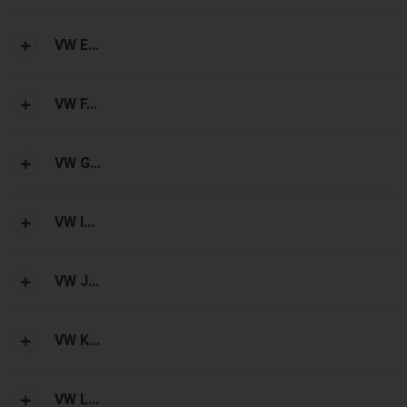
VW E...
VW F...
VW G...
VW I...
VW J...
VW K...
VW L...