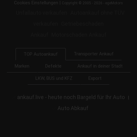
|
Cookies Einstellungen
Copyright © 2005 - 2026 - egeMotors
Unfallauto verkaufen
Autoankauf ohne TÜV
verkaufen
Getriebeschaden
Ankauf
Motorschaden Ankauf
Transporter Ankauf
TOP Autoankauf
Marken
Defekte
Ankauf in deiner Stadt
LKW, BUS und KFZ
Export
ankauf.live - heute noch Bargeld für Ihr Auto
|
Auto Abkauf