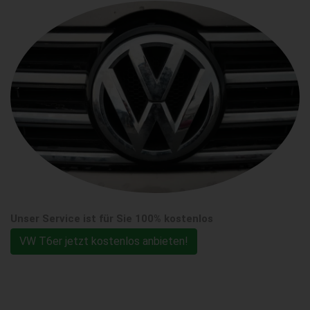
Unser Service ist für Sie 100% kostenlos
VW T6er jetzt kostenlos anbieten!