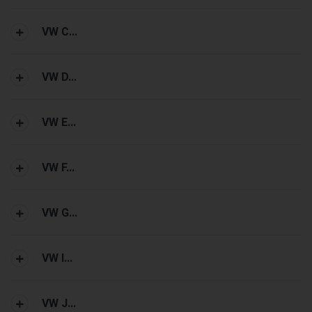
VW C...
VW D...
VW E...
VW F...
VW G...
VW I...
VW J...