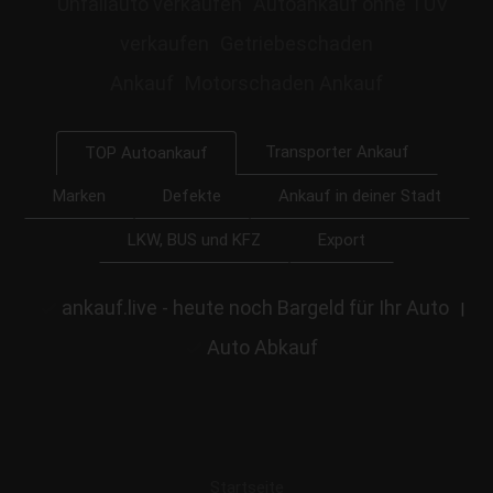
Unfallauto verkaufen
Autoankauf ohne TÜV
verkaufen
Getriebeschaden
Ankauf
Motorschaden Ankauf
Transporter Ankauf
TOP Autoankauf
Marken
Defekte
Ankauf in deiner Stadt
LKW, BUS und KFZ
Export
ankauf.live - heute noch Bargeld für Ihr Auto
|
Auto Abkauf
Startseite