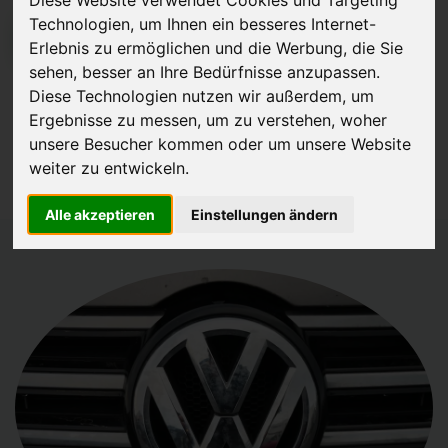
Diese Website verwendet Cookies und Targeting
Technologien, um Ihnen ein besseres Internet-
JETZT KOSTENLOSE BEWERTUNG
Erlebnis zu ermöglichen und die Werbung, die Sie
sehen, besser an Ihre Bedürfnisse anzupassen.
Kostenloses Angebot
für den Ankauf Ihres Autos inklusive der
Diese Technologien nutzen wir außerdem, um
Abholung, auf Wunsch sofort Geld. Ihre Daten werden nicht mit Dritten
Ergebnisse zu messen, um zu verstehen, woher
unsere Besucher kommen oder um unsere Website
geteilt.
weiter zu entwickeln.
Wir garantieren 100% Sicherheit.
Alle akzeptieren
Einstellungen ändern