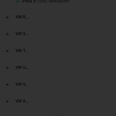
Polo V
(VW) verkaufen
VW R...
VW S...
VW T...
VW U...
VW V...
VW X...