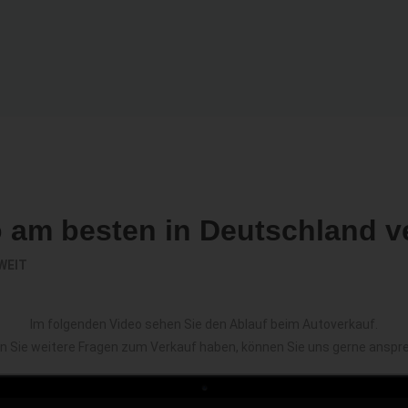
o am besten in Deutschland v
WEIT
Im folgenden Video sehen Sie den Ablauf beim Autoverkauf.
en Sie weitere Fragen zum Verkauf haben, können Sie uns gerne anspr