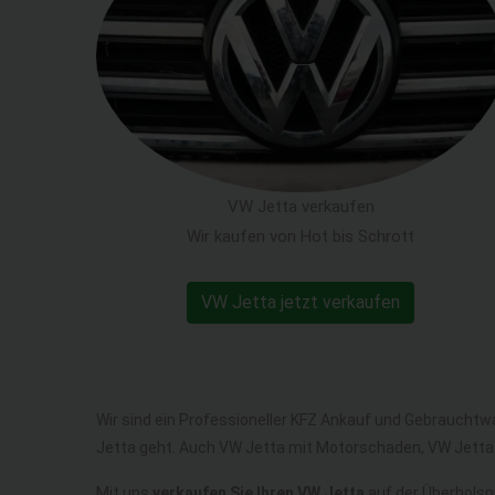
VW Jetta verkaufen
Wir kaufen von Hot bis Schrott
VW Jetta jetzt verkaufen
Wir sind ein Professioneller KFZ Ankauf und Gebrauchtw
Jetta geht. Auch VW Jetta mit Motorschaden, VW Jetta
Mit uns
verkaufen Sie Ihren VW Jetta
auf der Überholspu