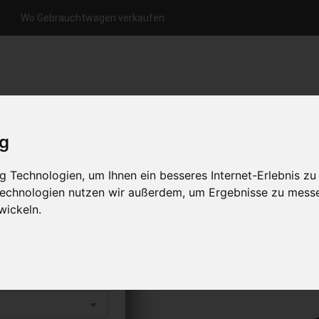
Wo Gebrauchtwagen verkaufen
nfrage per Hotline
Anfrage per WhatsApp
Anfrage 
+49 (0)800-0044333
+49 (0)157 - 849 157 78
anfrage
ig
HOME
KONTAKT
ÜBER UNS
 Technologien, um Ihnen ein besseres Internet-Erlebnis zu
 Technologien nutzen wir außerdem, um Ergebnisse zu mess
wickeln.
ufen
s abholen lassen
to erhalten