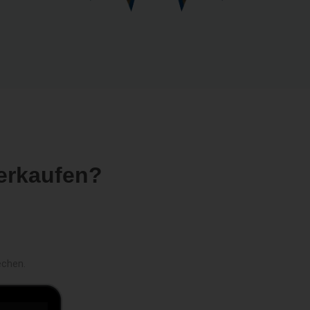
erkaufen?
echen.