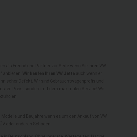
hen als Freund und Partner zur Seite wenn Sie Ihren VW
f anbieten.
Wir kaufen Ihren VW Jetta
auch wenn er
technischer Defekt. Wir sind Gebrauchtwagenprofis und
besten Preis, sondern mit dem maximalen Service! Wir
bzuholen.
lle Modelle und Baujahre wenn es um den Ankauf von VW
TÜV oder anderen Schaden.
ge in Deutschland. Ohne Inserate, Wartezeiten, lästige