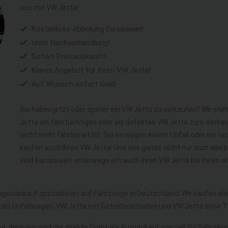
aus mit VW Jetta!
Kostenlose Abholung Europaweit
ohne Nachverhandlung!
Sofort Preisauskunft!
Klares Angebot für Ihren VW Jetta!
Auf Wunsch sofort Geld!
Sie haben jetzt oder später ein VW Jetta zu verkaufen? Wir ste
Jetta als fahrtüchtigen oder als defekten VW Jetta zum Verkau
nicht mehr fahrbereit ist. Sei es wegen einem Unfall oder ein 
kaufen auch Ihren VW Jetta! Und das ganze nicht nur zum aller
sind Europaweit unterwegs um auch Ihren VW Jetta bei Ihnen a
agenankauf spezialisiert auf Fahrzeuge in Deutschland. Wir kaufen a
 als Unfallwagen, VW Jetta mit Getriebeschaden und VW Jetta ohne 
r, denn wir sind der direkte Draht als Autoankauf speziell für Fahrzeu