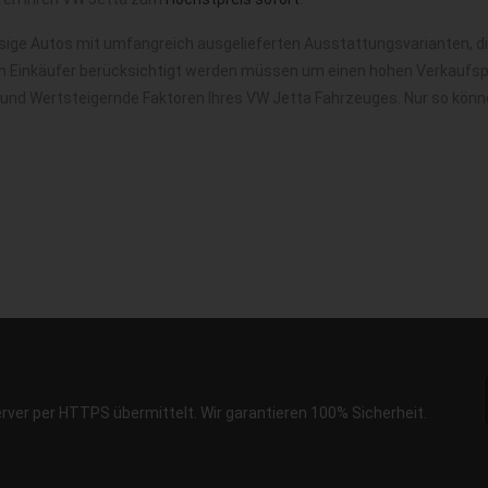
sige Autos mit umfangreich ausgelieferten Ausstattungsvarianten, d
m Einkäufer berücksichtigt werden müssen um einen hohen Verkaufspre
 und Wertsteigernde Faktoren Ihres VW Jetta Fahrzeuges. Nur so könn
erver per HTTPS übermittelt. Wir garantieren 100% Sicherheit.