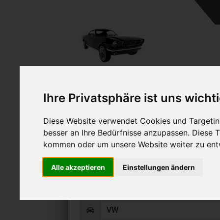
A
Ihre Privatsphäre ist uns wicht
Diese Website verwendet Cookies und Targeting
besser an Ihre Bedürfnisse anzupassen. Diese
kommen oder um unsere Website weiter zu ent
VW Jetta verka
Alle akzeptieren
Einstellungen ändern
Online Auto verkaufen & grati
Auf Wunsch sofort Geld für Ihr Au