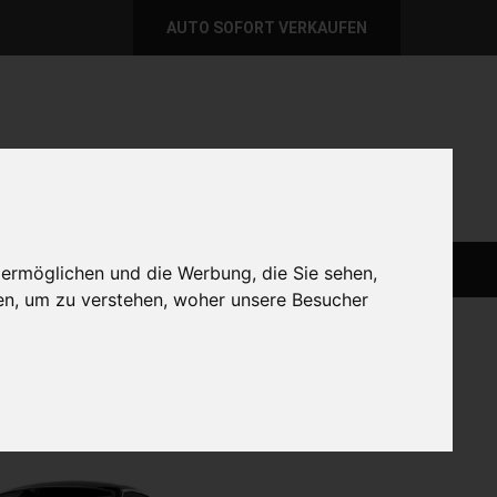
AUTO SOFORT VERKAUFEN
per E-Mail
Wir sind momentan erreichbar!
@autoabkauf.de
365 Tage von 8 - 22 Uhr
AUTO LIVE VERKAUFEN
AUTO VERKAUFEN
 ermöglichen und die Werbung, die Sie sehen,
en, um zu verstehen, woher unsere Besucher