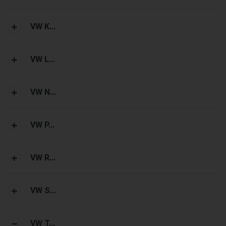
VW K...
VW L...
VW N...
VW P...
VW R...
VW S...
VW T...