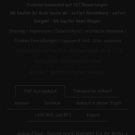
Punkten basierend auf
297
Bewertungen
Wir kaufen Ihr Auto heute ab - sofort Abmeldung - sofort
Bargeld - Wir kaufen Ihren Wagen.
|
|
|
Sitemap
Impressum
Datenschutz / rechtliche Hinweise
|
Cookies Einstellungen
Copyright © 2005 - 2026 - egeMotors
Unfallauto verkaufen
Autoankauf ohne TÜV
verkaufen
Getriebeschaden
Ankauf
Motorschaden Ankauf
Transporter Ankauf
TOP Autoankauf
Marken
Defekte
Ankauf in deiner Stadt
LKW, BUS und KFZ
Export
ankauf.live - heute noch Bargeld für Ihr Auto
|