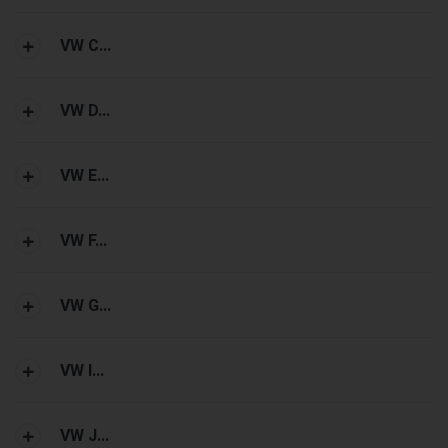
VW C...
VW D...
VW E...
VW F...
VW G...
VW I...
VW J...