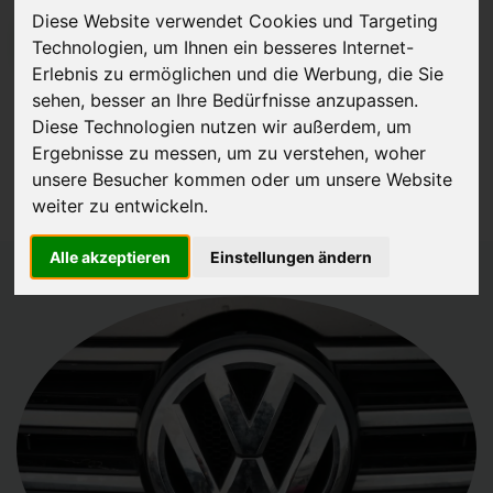
Diese Website verwendet Cookies und Targeting
JETZT KOSTENLOSE BEWERTUNG
Technologien, um Ihnen ein besseres Internet-
Erlebnis zu ermöglichen und die Werbung, die Sie
sehen, besser an Ihre Bedürfnisse anzupassen.
Kostenloses Angebot
für den Ankauf Ihres Autos inklusive der
Diese Technologien nutzen wir außerdem, um
Abholung, auf Wunsch sofort Geld. Ihre Daten werden nicht mit Dritten
Ergebnisse zu messen, um zu verstehen, woher
geteilt.
unsere Besucher kommen oder um unsere Website
Wir garantieren 100% Sicherheit.
weiter zu entwickeln.
Alle akzeptieren
Einstellungen ändern