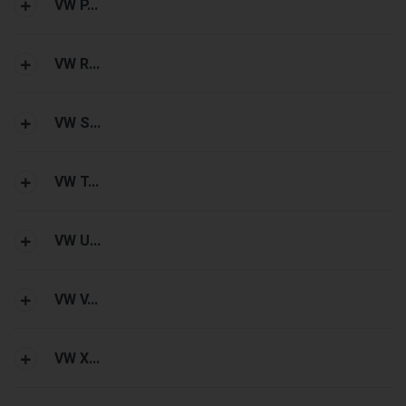
VW P...
VW R...
VW S...
VW T...
VW U...
VW V...
VW X...