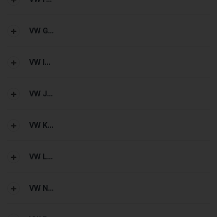
VW G...
VW I...
VW J...
VW K...
VW L...
VW N...