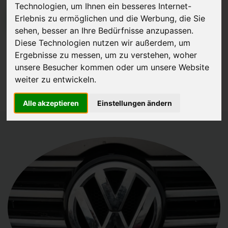
Technologien, um Ihnen ein besseres Internet-
Erlebnis zu ermöglichen und die Werbung, die Sie
JETZT KOSTENLOSE BEWERTUNG
sehen, besser an Ihre Bedürfnisse anzupassen.
Diese Technologien nutzen wir außerdem, um
Kostenloses Angebot
für den Ankauf Ihres Autos inklusive der
Ergebnisse zu messen, um zu verstehen, woher
Abholung, auf Wunsch sofort Geld. Ihre Daten werden nicht mit Dritten
unsere Besucher kommen oder um unsere Website
geteilt.
weiter zu entwickeln.
Wir garantieren 100% Sicherheit.
Alle akzeptieren
Einstellungen ändern