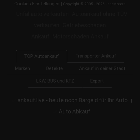
|
Cookies Einstellungen
Copyright © 2005 - 2026 - egeMotors
Unfallauto verkaufen
Autoankauf ohne TÜV
verkaufen
Getriebeschaden
Ankauf
Motorschaden Ankauf
Transporter Ankauf
TOP Autoankauf
Marken
Defekte
Ankauf in deiner Stadt
LKW, BUS und KFZ
Export
ankauf.live - heute noch Bargeld für Ihr Auto
|
Auto Abkauf