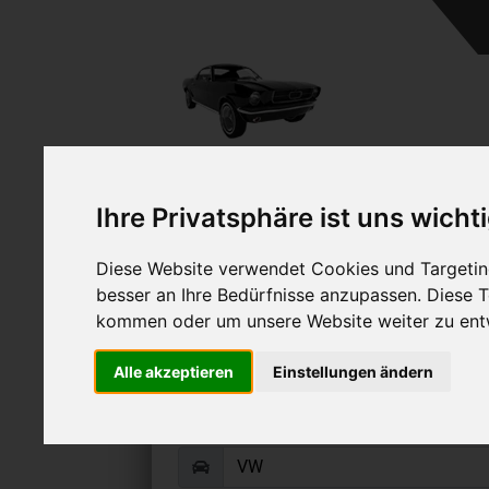
A
Ihre Privatsphäre ist uns wicht
Diese Website verwendet Cookies und Targeting
besser an Ihre Bedürfnisse anzupassen. Diese
kommen oder um unsere Website weiter zu ent
VW Passat B1 ver
Alle akzeptieren
Einstellungen ändern
Online Auto verkaufen & grati
Auf Wunsch sofort Geld für Ihr Au