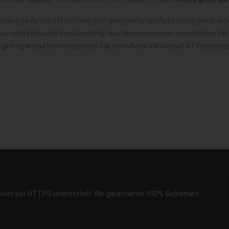
rlässige Autos mit umfangreich ausgelieferten Ausstattungsvariante
nsiv vom Einkäufer berücksichtigt werden müssen um einen hohen Verk
it gefragte und Wertsteigernde Faktoren Ihres VW Passat B1 Fahrzeug
erver per HTTPS übermittelt. Wir garantieren 100% Sicherheit.