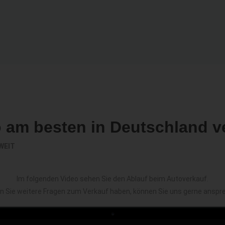
o am besten in Deutschland v
WEIT
Im folgenden Video sehen Sie den Ablauf beim Autoverkauf.
en Sie weitere Fragen zum Verkauf haben, können Sie uns gerne anspr