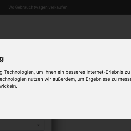
Wo Gebrauchtwagen verkaufen
nfrage per Hotline
Anfrage per WhatsApp
Anfrage 
+49 (0)800-0044333
+49 (0)157 - 849 157 78
anfrage
ig
HOME
KONTAKT
ÜBER UNS
 Technologien, um Ihnen ein besseres Internet-Erlebnis zu
 Technologien nutzen wir außerdem, um Ergebnisse zu mess
wickeln.
kaufen
s abholen lassen
to erhalten