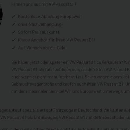
kennen uns aus mit VW Passat B1!
Kostenlose Abholung Europaweit
ohne Nachverhandlung!
Sofort Preisauskunft!
Klares Angebot für Ihren VW Passat B1!
Auf Wunsch sofort Geld!
Sie haben jetzt oder später ein VW Passat B1 zu verkaufen? Wir
VW Passat B1 als fahrtüchtigen oder als defekten VW Passat 
auch wenn er nicht mehr fahrbereit ist. Sei es wegen einem Unfa
Gebrauchtwagenprofis und kaufen auch Ihren VW Passat B1! Und
mit dem maximalen Service! Wir sind Europaweit unterwegs um 
agenankauf spezialisiert auf Fahrzeuge in Deutschland. Wir kaufen a
 VW Passat B1 als Unfallwagen, VW Passat B1 mit Getriebeschaden 
olspur, denn wir sind der direkte Draht als Autoankauf speziell für Fa