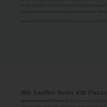
lästige Kontakte und verzweifelnde Augenblicke verkauf
Ansprüche im Gesetzesdschungel Deutschlands. Gekauf
Verkaufen Sie Ihren VW Passat B1 ganz bequem von zuh
Wir kaufen Ihren VW Pass
Wir kaufen Ihren VW Passat B1
als gebrauchtes Jungfah
VW Passat B1 ohne TÜV - Wir kaufen Ihren VW Passat B