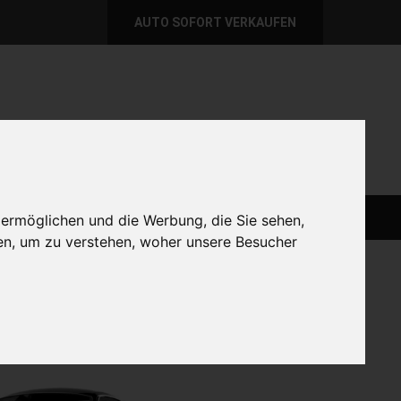
AUTO SOFORT VERKAUFEN
per E-Mail
Wir sind momentan erreichbar!
@autoabkauf.de
365 Tage von 8 - 22 Uhr
AUTO LIVE VERKAUFEN
AUTO VERKAUFEN
 ermöglichen und die Werbung, die Sie sehen,
en, um zu verstehen, woher unsere Besucher