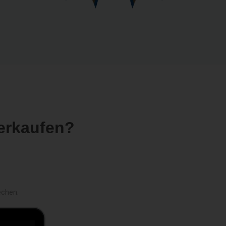
erkaufen?
echen.