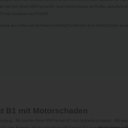
en Sie hier Ihren VW Passat B1 zum Höchstpreis an Profis, natürlich
t wie Gesehen und Punkt!
ause aus ohne viel Aufwand und Kopfscherzen zum Höchstpreis an w
at B1 mit Motorschaden
rzeug - Wir kaufen Ihren VW Passat B1 mit Getriebeschaden - Wir kau
1 für den
Export
- Wir kaufen Ihren VW Passat B1 zum
Höchstpreis sof