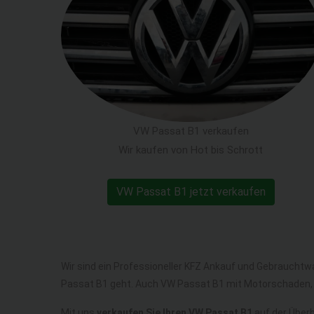
VW Passat B1 verkaufen
Wir kaufen von Hot bis Schrott
VW Passat B1 jetzt verkaufen
Wir sind ein Professioneller KFZ Ankauf und Gebrauchtw
Passat B1 geht. Auch VW Passat B1 mit Motorschaden,
Mit uns
verkaufen Sie Ihren VW Passat B1
auf der Überh