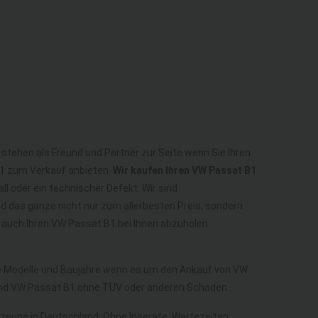
 stehen als Freund und Partner zur Seite wenn Sie Ihren
B1 zum Verkauf anbieten.
Wir kaufen Ihren VW Passat B1
ll oder ein technischer Defekt. Wir sind
 das ganze nicht nur zum allerbesten Preis, sondern
auch Ihren VW Passat B1 bei Ihnen abzuholen.
lle Modelle und Baujahre wenn es um den Ankauf von VW
und VW Passat B1 ohne TÜV oder anderen Schaden.
hrzeuge in Deutschland. Ohne Inserate, Wartezeiten,