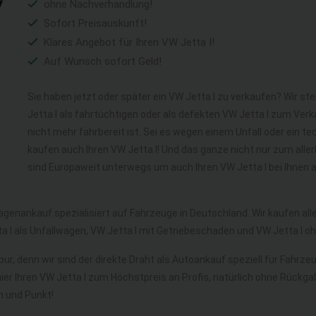
ohne Nachverhandlung!
Sofort Preisauskunft!
Klares Angebot für Ihren VW Jetta I!
Auf Wunsch sofort Geld!
Sie haben jetzt oder später ein VW Jetta I zu verkaufen? Wir st
Jetta I als fahrtüchtigen oder als defekten VW Jetta I zum Ver
nicht mehr fahrbereit ist. Sei es wegen einem Unfall oder ein 
kaufen auch Ihren VW Jetta I! Und das ganze nicht nur zum alle
sind Europaweit unterwegs um auch Ihren VW Jetta I bei Ihnen 
agenankauf spezialisiert auf Fahrzeuge in Deutschland. Wir kaufen a
ta I als Unfallwagen, VW Jetta I mit Getriebeschaden und VW Jetta I 
ur, denn wir sind der direkte Draht als Autoankauf speziell für Fahrze
ier Ihren VW Jetta I zum Höchstpreis an Profis, natürlich ohne Rück
 und Punkt!