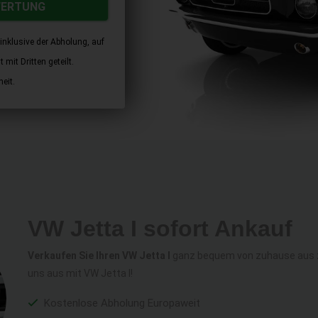
WERTUNG
inklusive der Abholung, auf
mit Dritten geteilt.
eit.
VW Jetta I sofort Ankauf
Verkaufen Sie Ihren VW Jetta I
ganz bequem von zuhause aus zu
uns aus mit VW Jetta I!
Kostenlose Abholung Europaweit