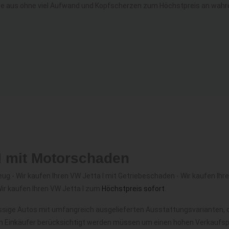
e aus ohne viel Aufwand und Kopfscherzen zum Höchstpreis an wahre 
 I mit Motorschaden
 - Wir kaufen Ihren VW Jetta I mit Getriebeschaden - Wir kaufen Ihren
Wir kaufen Ihren VW Jetta I zum
Höchstpreis sofort
.
ässige Autos mit umfangreich ausgelieferten Ausstattungsvarianten, 
m Einkäufer berücksichtigt werden müssen um einen hohen Verkaufspre