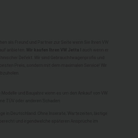
ehen als Freund und Partner zur Seite wenn Sie Ihren VW
kauf anbieten.
Wir kaufen Ihren VW Jetta I
auch wenn er
technischer Defekt. Wir sind Gebrauchtwagenprofis und
rbesten Preis, sondern mit dem maximalen Service! Wir
abzuholen.
lle Modelle und Baujahre wenn es um den Ankauf von VW
ohne TÜV oder anderen Schaden.
uge in Deutschland. Ohne Inserate, Wartezeiten, lästige
gaberecht und irgendwelche späteren Ansprüche im