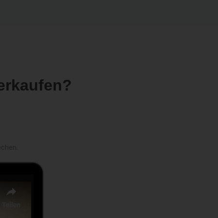
erkaufen?
echen.