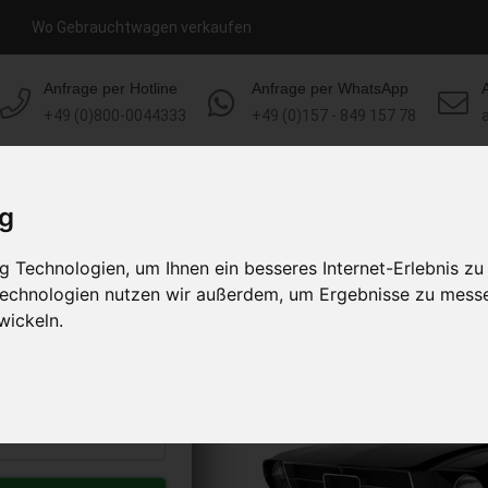
Wo Gebrauchtwagen verkaufen
Anfrage per Hotline
Anfrage per WhatsApp
+49 (0)800-0044333
+49 (0)157 - 849 157 78
HOME
KONTAKT
ÜBER UNS
ig
 Technologien, um Ihnen ein besseres Internet-Erlebnis zu
aufen
 Technologien nutzen wir außerdem, um Ergebnisse zu mess
s abholen lassen
wickeln.
to erhalten