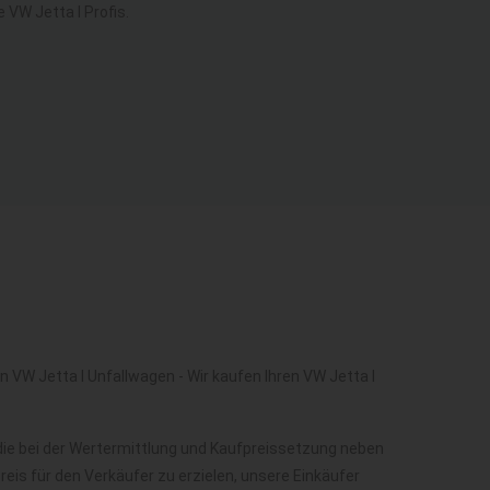
VW Jetta I Profis.
 VW Jetta I Unfallwagen - Wir kaufen Ihren VW Jetta I
die bei der Wertermittlung und Kaufpreissetzung neben
is für den Verkäufer zu erzielen, unsere Einkäufer