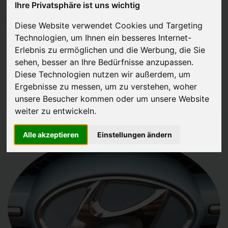
Ihre Privatsphäre ist uns wichtig
JETZT KOSTENLOSE BEWERTUNG
Diese Website verwendet Cookies und Targeting
Technologien, um Ihnen ein besseres Internet-
Kostenloses Angebot
für den Ankauf Ihres Autos inklusive der
Erlebnis zu ermöglichen und die Werbung, die Sie
Abholung, auf Wunsch sofort Geld. Ihre Daten werden nicht mit Dritten
sehen, besser an Ihre Bedürfnisse anzupassen.
Diese Technologien nutzen wir außerdem, um
geteilt.
Ergebnisse zu messen, um zu verstehen, woher
Wir garantieren 100% Sicherheit.
unsere Besucher kommen oder um unsere Website
weiter zu entwickeln.
Alle akzeptieren
Einstellungen ändern