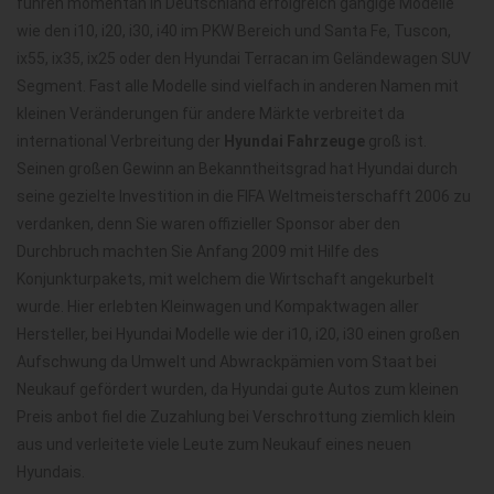
führen momentan in Deutschland erfolgreich gängige Modelle
wie den i10, i20, i30, i40 im PKW Bereich und Santa Fe, Tuscon,
ix55, ix35, ix25 oder den Hyundai Terracan im Geländewagen SUV
Segment. Fast alle Modelle sind vielfach in anderen Namen mit
kleinen Veränderungen für andere Märkte verbreitet da
international Verbreitung der
Hyundai Fahrzeuge
groß ist.
Seinen großen Gewinn an Bekanntheitsgrad hat Hyundai durch
seine gezielte Investition in die FIFA Weltmeisterschafft 2006 zu
verdanken, denn Sie waren offizieller Sponsor aber den
Durchbruch machten Sie Anfang 2009 mit Hilfe des
Konjunkturpakets, mit welchem die Wirtschaft angekurbelt
wurde. Hier erlebten Kleinwagen und Kompaktwagen aller
Hersteller, bei Hyundai Modelle wie der i10, i20, i30 einen großen
Aufschwung da Umwelt und Abwrackpämien vom Staat bei
Neukauf gefördert wurden, da Hyundai gute Autos zum kleinen
Preis anbot fiel die Zuzahlung bei Verschrottung ziemlich klein
aus und verleitete viele Leute zum Neukauf eines neuen
Hyundais.