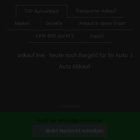
Transporter Ankauf
TOP Autoankauf
Marken
Defekte
Ankauf in deiner Stadt
LKW, BUS und KFZ
Export
ankauf.live - heute noch Bargeld für Ihr Auto
|
Auto Abkauf
Startseite
Auch per WhatsApp erreichbar
Ihr Auto unverbindlich anbieten!
direkt Nachricht schreiben