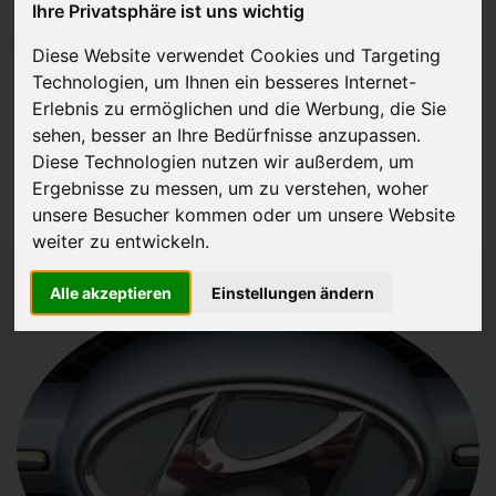
Ihre Privatsphäre ist uns wichtig
JETZT KOSTENLOSE BEWERTUNG
Diese Website verwendet Cookies und Targeting
Technologien, um Ihnen ein besseres Internet-
Kostenloses Angebot
für den Ankauf Ihres Autos inklusive der
Erlebnis zu ermöglichen und die Werbung, die Sie
Abholung, auf Wunsch sofort Geld. Ihre Daten werden nicht mit Dritten
sehen, besser an Ihre Bedürfnisse anzupassen.
Diese Technologien nutzen wir außerdem, um
geteilt.
Ergebnisse zu messen, um zu verstehen, woher
Wir garantieren 100% Sicherheit.
unsere Besucher kommen oder um unsere Website
weiter zu entwickeln.
Alle akzeptieren
Einstellungen ändern