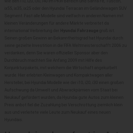
wie den i10, i20, i30, i40 im PKW Bereich und Santa Fe, Tuscon,
ix55, ix35, ix25 oder den Hyundai Terracan im Geländewagen SUV
Segment. Fast alle Modelle sind vielfach in anderen Namen mit
kleinen Veränderungen für andere Märkte verbreitet da
international Verbreitung der
Hyundai Fahrzeuge
groß ist.
Seinen großen Gewinn an Bekanntheitsgrad hat Hyundai durch
seine gezielte Investition in die FIFA Weltmeisterschafft 2006 zu
verdanken, denn Sie waren offizieller Sponsor aber den
Durchbruch machten Sie Anfang 2009 mit Hilfe des
Konjunkturpakets, mit welchem die Wirtschaft angekurbelt
wurde. Hier erlebten Kleinwagen und Kompaktwagen aller
Hersteller, bei Hyundai Modelle wie der i10, i20, i30 einen großen
Aufschwung da Umwelt und Abwrackpämien vom Staat bei
Neukauf gefördert wurden, da Hyundai gute Autos zum kleinen
Preis anbot fiel die Zuzahlung bei Verschrottung ziemlich klein
aus und verleitete viele Leute zum Neukauf eines neuen
Hyundais.