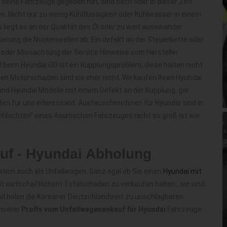
 seine Fahrzeuge gegeben hat, sind nach oder in dieser Zeit
 Nicht nur zu wenig Kühlflüssigkeit oder Kühlwasser in einem
iegt es an der Qualität des Öl oder zu weit auseinander
mierung die Nockenwellen ab. Ein defekt an der Steuerkette oder
 oder Missachtung der Service Hinweise vom Hersteller
beim Hyundai i30 ist ein Kupplungsproblem, diese halten nicht
nen Motorschaden sind sie eher nicht. Wir kaufen Ihren Hyundai
ind Hyundai Modelle mit einem Defekt an der Kupplung, gar
n für uns interessant. Austauschmotoren für Hyundai sind in
schlachten" eines Asiatischen Fahrzeuges nicht so groß ist wie
uf - Hyundai Abholung
ation auch als Unfallwagen. Ganz egal ob Sie einen
Hyundai mit
 wirtschaftlichem Totalschaden zu verkaufen haben , wir sind
nd holen die Koreaner Deutschlandweit zu unschlagbaren
unserer
Profis vom Unfallwagenankauf für Hyundai
Fahrzeuge