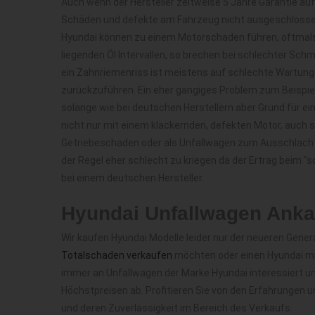
Auch wenn der Hersteller zeitweise 5 Jahre Garantie auf
Schäden und defekte am Fahrzeug nicht ausgeschlossen.
Hyundai können zu einem Motorschaden führen, oftmals l
liegenden Öl Intervallen, so brechen bei schlechter Sch
ein Zahnriemenriss ist meistens auf schlechte Wartung
zurückzuführen. Ein eher gängiges Problem zum Beispiel 
solange wie bei deutschen Herstellern aber Grund für ei
nicht nur mit einem klackernden, defekten Motor, auch s
Getriebeschaden oder als Unfallwagen zum Ausschlachte
der Regel eher schlecht zu kriegen da der Ertrag beim "
bei einem deutschen Hersteller.
Hyundai Unfallwagen Anka
Wir kaufen Hyundai Modelle leider nur der neueren Gener
Totalschaden verkaufen
möchten oder einen Hyundai mit
immer an Unfallwagen der Marke Hyundai interessiert u
Höchstpreisen ab. Profitieren Sie von den Erfahrungen 
und deren Zuverlässigkeit im Bereich des Verkaufs.