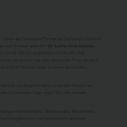
 stehen als Freund und Partner zur Seite wenn Sie Ihren
upe zum Verkauf anbieten.
Wir kaufen Ihren Hyundai
em Unfall oder ein technischer Defekt. Wir sind
d das ganze nicht nur zum allerbesten Preis, sondern
auch Ihren Hyundai Coupe bei Ihnen abzuholen.
lle Modelle und Baujahre wenn es um den Ankauf von
aden und Hyundai Coupe ohne TÜV oder anderen
ahrzeuge in Deutschland. Ohne Inserate, Wartezeiten,
h ohne Rückgaberecht und irgendwelche späteren