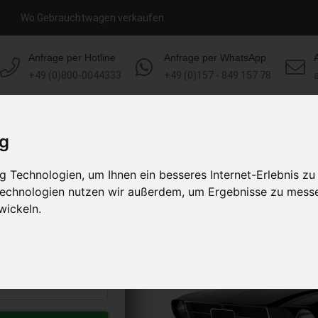
Wo Gebrauchtwagen verkaufen
Anfrage per Hotline
Anfrage per WhatsApp
+49 (0)800-0044333
+49 (0)157 - 849 157 78
HOME
KONTAKT
ÜBER UNS
ig
 Technologien, um Ihnen ein besseres Internet-Erlebnis zu
kaufen
 Technologien nutzen wir außerdem, um Ergebnisse zu mess
s abholen lassen
wickeln.
to erhalten