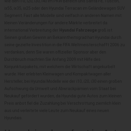
wie den i10, i20, i30, i40 im PKW Bereich und Santa Fe, Tuscon,
ix55, ix35, ix25 oder den Hyundai Terracan im Geländewagen SUV
Segment. Fast alle Modelle sind vielfach in anderen Namen mit
kleinen Veränderungen für andere Märkte verbreitet da
international Verbreitung der
Hyundai Fahrzeuge
groß ist.
Seinen großen Gewinn an Bekanntheitsgrad hat Hyundai durch
seine gezielte Investition in die FIFA Weltmeisterschafft 2006 zu
verdanken, denn Sie waren offizieller Sponsor aber den
Durchbruch machten Sie Anfang 2009 mit Hilfe des
Konjunkturpakets, mit welchem die Wirtschaft angekurbelt
wurde. Hier erlebten Kleinwagen und Kompaktwagen aller
Hersteller, bei Hyundai Modelle wie der i10, i20, i30 einen großen
Aufschwung da Umwelt und Abwrackpämien vom Staat bei
Neukauf gefördert wurden, da Hyundai gute Autos zum kleinen
Preis anbot fiel die Zuzahlung bei Verschrottung ziemlich klein
aus und verleitete viele Leute zum Neukauf eines neuen
Hyundais.